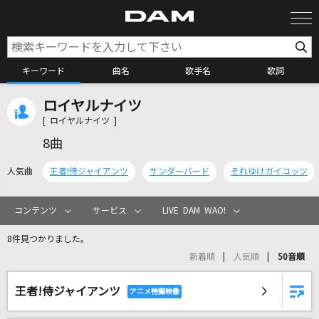
キーワード
曲名
歌手名
歌詞
ロイヤルナイツ
カラオケ検索
[ ロイヤルナイツ ]
8曲
カラオケ店舗検索
人気曲
王者!侍ジャイアンツ
サンダーバード
それゆけガイコッツ
カラオケリクエスト
コンテンツ
サービス
LIVE DAM WAO!
8件見つかりました。
全国りれき
新着順
人気順
50音順
王者!侍ジャイアンツ
リアルタイムで歌われている曲の一覧