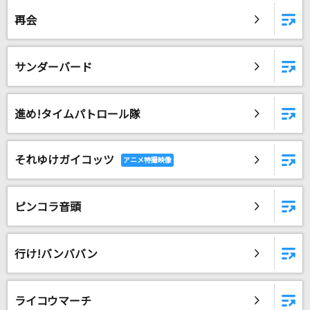
ライラック
再会
Mrs. GREEN APPLE
UB
サンダーバード
嵐(アラシ)
ビビデバ
進め!タイムパトロール隊
星街すいせい
それゆけガイコッツ
秋がくれた切符
Mr.Children
ピンコラ音頭
Answer
家入レオ
行け!バンババン
ワタリドリ
[Alexandros]
ライコウマーチ