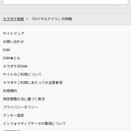
ハネウマライダー
ポルノグラフィティ
カラオケ検索
「ロイヤルナイツ」の詳細
M1917
サイトマップ
a crowd of rebellion
お問い合わせ
Snooze
DAM
SixTONES
DAM★とも
カラオケ＠DAM
ひゅるりらぱっぱ
サイトのご利用について
tuki.
カラオケご利用にあたっての注意事項
利用規約
もっと見る
特定商取引法に基づく表示
プライバシーポリシー
DAMの新曲・ランキングなど
カラオケ最新情報をチェック！
クッキー設定
インフォマティブデータの取得について