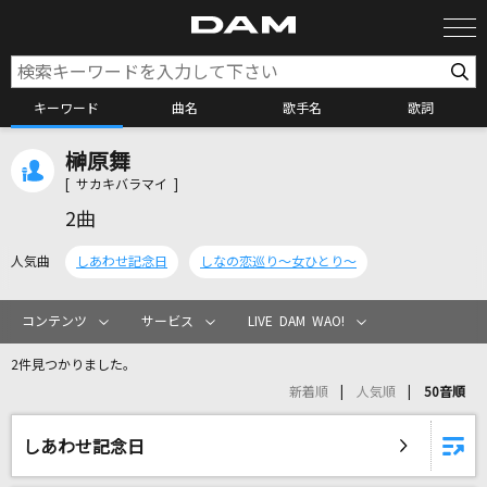
キーワード
曲名
歌手名
歌詞
榊原舞
カラオケ検索
[ サカキバラマイ ]
2曲
カラオケ店舗検索
人気曲
しあわせ記念日
しなの恋巡り～女ひとり～
カラオケリクエスト
コンテンツ
サービス
LIVE DAM WAO!
2件見つかりました。
全国りれき
新着順
人気順
50音順
リアルタイムで歌われている曲の一覧
しあわせ記念日