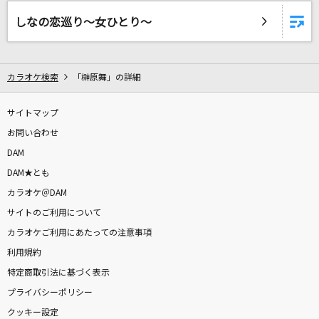
チュチュ・バレリーナ
しなの恋巡り～女ひとり～
もな・るか・みき from AIKATSU☆STARS!
恋の終わりの名古屋にひとり
カラオケ検索
「榊原舞」の詳細
水森かおり
[生音]星空のディスタンス
サイトマップ
アルフィー(THE ALFEE)
お問い合わせ
DAM
夏色花火
DAM★とも
Snow Man
カラオケ＠DAM
サイトのご利用について
CITRUS
カラオケご利用にあたっての注意事項
Da-iCE
利用規約
特定商取引法に基づく表示
[生音]水平線
プライバシーポリシー
back number
クッキー設定