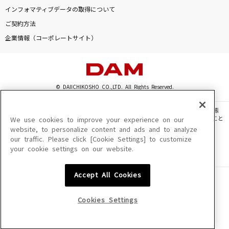
HELLO
インフォマティブデータの取得について
Official髭男dism
ご契約方法
企業情報（コーポレートサイト）
壱雫空(TVサイズ)
MyGO!!!!!
[生音]ギターと孤独と蒼い惑星
© DAIICHIKOSHO CO.,LTD. All Rights Reserved.
結束バンド
このサイトに掲載されている一切の文章・画像・写真・動画・音声等を、手段や形態
を問わず、著作権法の定める範囲を超えて無断で複製、転載、ファイル化などすること
We use cookies to improve your experience on our
[生音]プライド革命
を禁じます。
website, to personalize content and ads and to analyze
CHiCO with HoneyWorks
our traffic. Please click [Cookie Settings] to customize
楽曲及びコンテンツは、機種によりご利用いただけない場合があります。
your cookie settings on our website.
楽曲及びコンテンツの配信日、配信内容が変更になる場合があります。
楽曲によりMYリスト保存ができない場合があります。
もっと見る
Accept All Cookies
JASRAC許諾番号
6602250213Y31015 6602250112Y38026 6602250240Y31015
DAMの新曲・ランキングなど
6602250241Y45122
カラオケ最新情報をチェック！
Cookies Settings
NexTone許諾番号
ID000002945 ID000002947 ID000002937 ID000002938