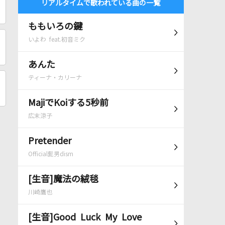
リアルタイムで歌われている曲の一覧
ももいろの鍵
いよわ feat.初音ミク
あんた
ティーナ・カリーナ
MajiでKoiする5秒前
広末涼子
Pretender
Official髭男dism
[生音]魔法の絨毯
川崎鷹也
[生音]Good Luck My Love