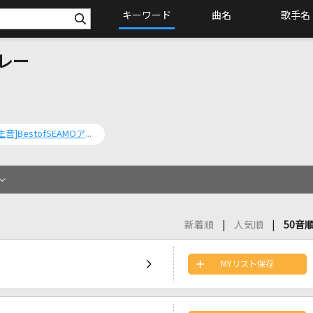
キーワード
曲名
歌手名
ドレー
[生音]BestofSEAMOアッパー
新着順
人気順
50音
MYリスト保存