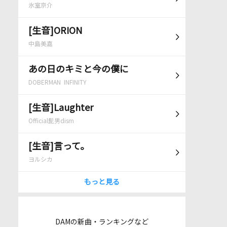
氷室京介
[生音]ORION
中島美嘉
あの日のキミと今の僕に
DOBERMAN INFINITY
[生音]Laughter
Official髭男dism
[生音]言って。
ヨルシカ
もっと見る
DAMの新曲・ランキングなど