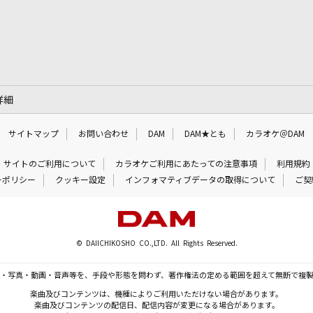
詳細
サイトマップ
お問い合わせ
DAM
DAM★とも
カラオケ＠DAM
サイトのご利用について
カラオケご利用にあたっての注意事項
利用規約
ーポリシー
クッキー設定
インフォマティブデータの取得について
ご契
© DAIICHIKOSHO CO.,LTD. All Rights Reserved.
・写真・動画・音声等を、手段や形態を問わず、著作権法の定める範囲を超えて無断で複
楽曲及びコンテンツは、機種によりご利用いただけない場合があります。
楽曲及びコンテンツの配信日、配信内容が変更になる場合があります。