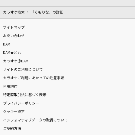
愛をとりもどせ!!
クリスタルキング
カラオケ検索
「くもりな」の詳細
キセキ
サイトマップ
GReeeeN
お問い合わせ
DAM
悪魔の踊り方
DAM★とも
キタニタツヤ
カラオケ＠DAM
サイトのご利用について
If I'm S,Can You Be My N?
カラオケご利用にあたっての注意事項
TWS
利用規約
Wasted Nights
特定商取引法に基づく表示
ONE OK ROCK
プライバシーポリシー
クッキー設定
ホウキ雲
インフォマティブデータの取得について
RYTHEM
ご契約方法