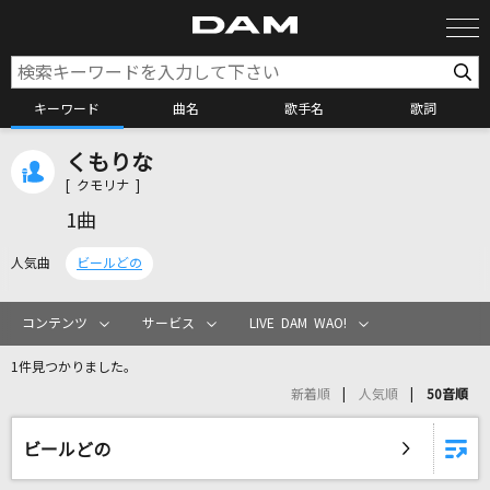
キーワード
曲名
歌手名
歌詞
くもりな
カラオケ検索
[ クモリナ ]
1曲
カラオケ店舗検索
人気曲
ビールどの
カラオケリクエスト
コンテンツ
サービス
LIVE DAM WAO!
1件見つかりました。
全国りれき
新着順
人気順
50音順
リアルタイムで歌われている曲の一覧
ビールどの