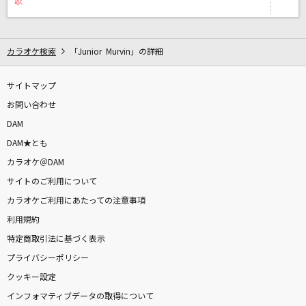
歌
桜
FUNKY MONKEY BABYS
カラオケ検索
「Junior Murvin」の詳細
ワールドイズマイン
supercell feat.初音ミク
サイトマップ
お問い合わせ
Lost love song
DAM
Hilcrhyme(ヒルクライム)
DAM★とも
[生音]Tomorrow never knows
カラオケ＠DAM
Mr.Children
サイトのご利用について
カラオケご利用にあたっての注意事項
vivi
利用規約
米津玄師
特定商取引法に基づく表示
プライバシーポリシー
[生音]歌うたいのバラッド
クッキー設定
斉藤和義
インフォマティブデータの取得について