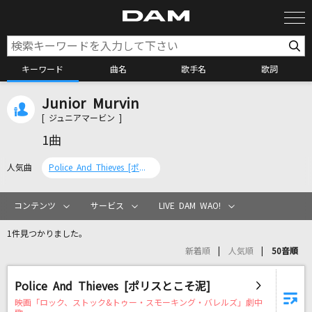
キーワード
曲名
歌手名
歌詞
Junior Murvin
カラオケ検索
[ ジュニアマービン ]
1曲
カラオケ店舗検索
人気曲
Police And Thieves [ポリスとこそ泥]
カラオケリクエスト
コンテンツ
サービス
LIVE DAM WAO!
1件見つかりました。
全国りれき
新着順
人気順
50音順
リアルタイムで歌われている曲の一覧
Police And Thieves [ポリスとこそ泥]
映画「ロック、ストック&トゥー・スモーキング・バレルズ」劇中