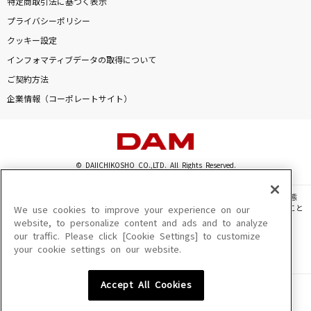
特定商取引法に基づく表示
[生音]きよしのズンドコ節
プライバシーポリシー
氷川きよし
クッキー設定
インフォマティブデータの取得について
[生音]君の知らない物語
ご契約方法
supercell
企業情報（コーポレートサイト）
[生音]ハッピーエンド
back number
© DAIICHIKOSHO CO.,LTD. All Rights Reserved.
星のかがやきよ
ZARD
このサイトに掲載されている一切の文章・画像・写真・動画・音声等を、手段や形態
を問わず、著作権法の定める範囲を超えて無断で複製、転載、ファイル化などすること
We use cookies to improve your experience on our
もっと見る
を禁じます。
website, to personalize content and ads and to analyze
our traffic. Please click [Cookie Settings] to customize
楽曲及びコンテンツは、機種によりご利用いただけない場合があります。
your cookie settings on our website.
楽曲及びコンテンツの配信日、配信内容が変更になる場合があります。
DAMの新曲・ランキングなど
楽曲によりMYリスト保存ができない場合があります。
カラオケ最新情報をチェック！
Accept All Cookies
JASRAC許諾番号
6602250213Y31015 6602250112Y38026 6602250240Y31015
6602250241Y45122