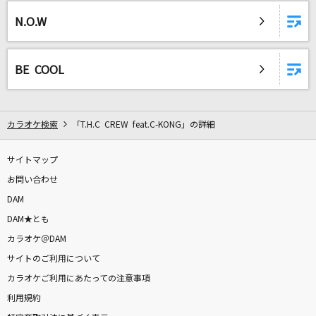
Cry Baby
N.O.W
Official髭男dism
情熱のうた
BE COOL
カラーボトル
[生音]絶体絶命
カラオケ検索
「T.H.C CREW feat.C-KONG」の詳細
山口百恵
サイトマップ
[生音]ONLY YOU
お問い合わせ
BOOWY
DAM
KING
DAM★とも
Kanaria
カラオケ＠DAM
サイトのご利用について
恋人ごっこ
カラオケご利用にあたっての注意事項
マカロニえんぴつ
利用規約