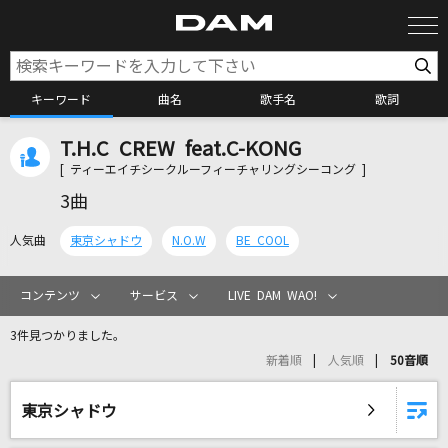
キーワード
曲名
歌手名
歌詞
T.H.C CREW feat.C-KONG
カラオケ検索
[ ティーエイチシークルーフィーチャリングシーコング ]
3曲
カラオケ店舗検索
人気曲
東京シャドウ
N.O.W
BE COOL
カラオケリクエスト
コンテンツ
サービス
LIVE DAM WAO!
3件見つかりました。
全国りれき
新着順
人気順
50音順
リアルタイムで歌われている曲の一覧
東京シャドウ