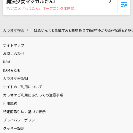
魔法少女マジカルたん!
[生音]クリスマスキャロルの頃には
TVアニメ『もえたん』オープニング主題歌
稲垣潤一
臍淑女-ヴィーナス-
カラオケ検索
「虹原いんく&黒威すみ&白鳥ありす(田村ゆかり&戸松遥&名塚
T.M.Revolution
サイトマップ
Chessboard
お問い合わせ
Official髭男dism
DAM
[生音]片想い
DAM★とも
SUPER BEAVER
カラオケ＠DAM
サイトのご利用について
AIZO
カラオケご利用にあたっての注意事項
King Gnu
利用規約
特定商取引法に基づく表示
[生音]春の歌
プライバシーポリシー
スピッツ
クッキー設定