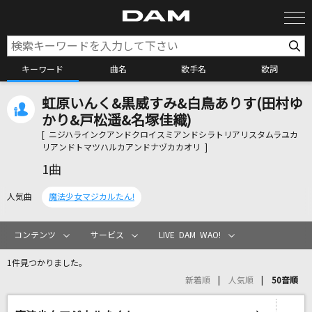
キーワード
曲名
歌手名
歌詞
虹原いんく&黒威すみ&白鳥ありす(田村ゆ
カラオケ検索
かり&戸松遥&名塚佳織)
[ ニジハラインクアンドクロイスミアンドシラトリアリスタムラユカ
リアンドトマツハルカアンドナヅカカオリ ]
カラオケ店舗検索
1曲
人気曲
魔法少女マジカルたん!
カラオケリクエスト
コンテンツ
サービス
LIVE DAM WAO!
全国りれき
1件見つかりました。
新着順
人気順
50音順
リアルタイムで歌われている曲の一覧