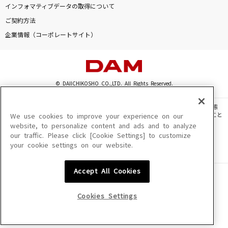
インフォマティブデータの取得について
マリーゴールド
ご契約方法
あいみょん
企業情報（コーポレートサイト）
Beautiful days
嵐(アラシ)
© DAIICHIKOSHO CO.,LTD. All Rights Reserved.
BURN
FLOW
このサイトに掲載されている一切の文章・画像・写真・動画・音声等を、手段や形態
を問わず、著作権法の定める範囲を超えて無断で複製、転載、ファイル化などすること
We use cookies to improve your experience on our
ラストバージン
を禁じます。
website, to personalize content and ads and to analyze
our traffic. Please click [Cookie Settings] to customize
楽曲及びコンテンツは、機種によりご利用いただけない場合があります。
RADWIMPS
your cookie settings on our website.
楽曲及びコンテンツの配信日、配信内容が変更になる場合があります。
楽曲によりMYリスト保存ができない場合があります。
もっと見る
Accept All Cookies
JASRAC許諾番号
6602250213Y31015 6602250112Y38026 6602250240Y31015
6602250241Y45122
DAMの新曲・ランキングなど
Cookies Settings
カラオケ最新情報をチェック！
NexTone許諾番号
ID000002945 ID000002947 ID000002937 ID000002938