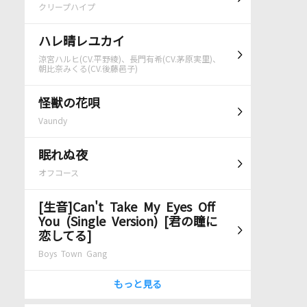
クリープハイプ
ハレ晴レユカイ
涼宮ハルヒ(CV.平野綾)、長門有希(CV.茅原実里)、
朝比奈みくる(CV.後藤邑子)
怪獣の花唄
Vaundy
眠れぬ夜
オフコース
[生音]Can't Take My Eyes Off
You (Single Version) [君の瞳に
恋してる]
Boys Town Gang
もっと見る