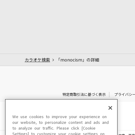
カラオケ検索
「monocism」の詳細
特定商取引法に基づく表示
プライバシ
We use cookies to improve your experience on
our website, to personalize content and ads and
to analyze our traffic. Please click [Cookie
Settings] to customize your cookie settings on