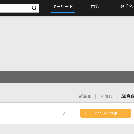
キーワード
曲名
歌手名
新着順
人気順
50音
MYリスト保存