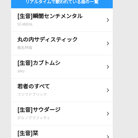
リアルタイムで歌われている曲の一覧
[生音]瞬間センチメンタル
SCANDAL
丸の内サディスティック
椎名林檎
[生音]カブトムシ
aiko
若者のすべて
フジファブリック
[生音]サウダージ
ポルノグラフィティ
[生音]栞