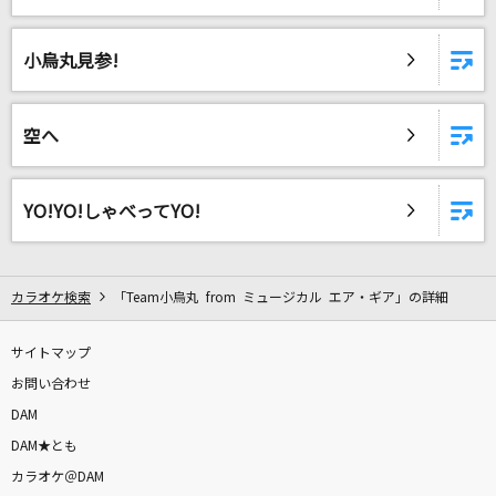
[生音]今宵の月のように
エレファントカシマシ
小烏丸見参!
翳りゆく部屋
エレファントカシマシ
空へ
[良音]三日月
絢香
YO!YO!しゃべってYO!
テトリス
柊マグネタイト
カラオケ検索
「Team小烏丸 from ミュージカル エア・ギア」の詳細
夏祭り
サイトマップ
Whiteberry
お問い合わせ
DAM
[生音]サイレント・イヴ
DAM★とも
辛島美登里
カラオケ＠DAM