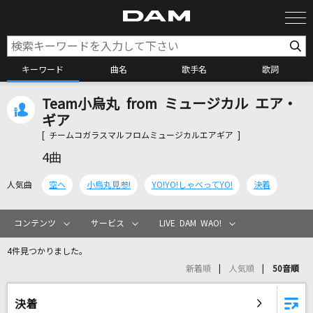
キーワード
曲名
歌手名
歌詞
Team小烏丸 from ミュージカル エア・
カラオケ検索
ギア
[ チームコガラスマルフロムミュージカルエアギア ]
カラオケ店舗検索
4曲
人気曲
空へ
小烏丸見参!
YO!YO!しゃべってYO!
決着
カラオケリクエスト
コンテンツ
サービス
LIVE DAM WAO!
全国りれき
4件見つかりました。
新着順
人気順
50音順
リアルタイムで歌われている曲の一覧
決着