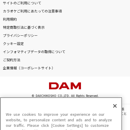
サイトのご利用について
街角-on the corner-
カラオケご利用にあたっての注意事項
ゴスペラーズ(The Gospellers)
利用規約
IRIS OUT(ビデオクリップバージョン)
特定商取引法に基づく表示
米津玄師
プライバシーポリシー
クッキー設定
[生音]シュガーソングとビターステップ
インフォマティブデータの取得について
UNISON SQUARE GARDEN
ご契約方法
企業情報（コーポレートサイト）
白雲の城
氷川きよし
もっと見る
© DAIICHIKOSHO CO.,LTD. All Rights Reserved.
DAMの新曲・ランキングなど
このサイトに掲載されている一切の文章・画像・写真・動画・音声等を、手段や形態
カラオケ最新情報をチェック！
を問わず、著作権法の定める範囲を超えて無断で複製、転載、ファイル化などすること
We use cookies to improve your experience on our
を禁じます。
website, to personalize content and ads and to analyze
our traffic. Please click [Cookie Settings] to customize
楽曲及びコンテンツは、機種によりご利用いただけない場合があります。