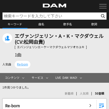
キーワード
曲名
歌手名
歌詞
エヴァンジェリン・A・K・マクダウェル
カラオケ検索
(CV:松岡由貴)
[ エバンジェリンエーケーマクダウェルマツオカユキ ]
カラオケ店舗検索
1曲
人気曲
Re-born
カラオケリクエスト
コンテンツ
サービス
LIVE DAM WAO!
全国りれき
1件見つかりました。
新着順
人気順
50音順
リアルタイムで歌われている曲の一覧
Re-born