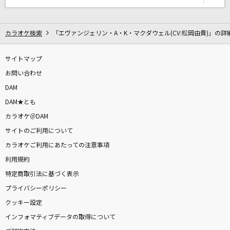
花梨
柏原芳恵
カラオケ検索
「エヴァンジェリン・A・K・マクダウェル(CV:松岡由貴)」の詳
[生音]メリッサ
ポルノグラフィティ
サイトマップ
お問い合わせ
シングルベッド
DAM
シャ乱Q
DAM★とも
カラオケ＠DAM
ワガママで誤魔化さないで
サイトのご利用について
THE ORAL CIGARETTES
カラオケご利用にあたっての注意事項
キミに100パーセント
利用規約
きゃりーぱみゅぱみゅ
特定商取引法に基づく表示
プライバシーポリシー
[生音]未来予想図Ⅱ
クッキー設定
DREAMS COME TRUE
インフォマティブデータの取得について