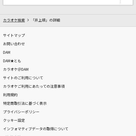
ローリンガール
wowaka feat.初音ミク
カラオケ検索
「井上順」の詳細
群青逃避行
サイトマップ
おいしくるメロンパン
お問い合わせ
Share The World
DAM
東方神起
DAM★とも
カラオケ＠DAM
怪獣の花唄
サイトのご利用について
Vaundy
カラオケご利用にあたっての注意事項
利用規約
もっと見る
特定商取引法に基づく表示
プライバシーポリシー
DAMの新曲・ランキングなど
カラオケ最新情報をチェック！
クッキー設定
インフォマティブデータの取得について