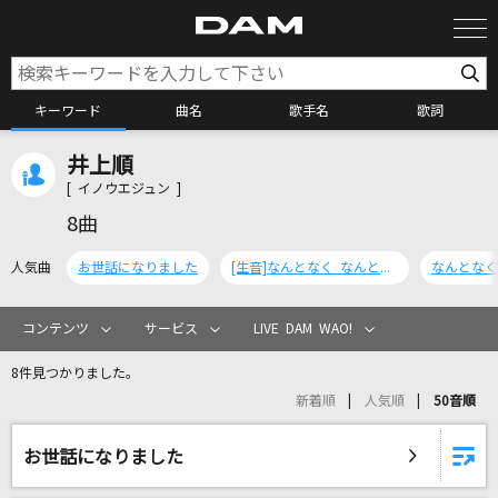
キーワード
曲名
歌手名
歌詞
井上順
カラオケ検索
[ イノウエジュン ]
8曲
カラオケ店舗検索
人気曲
お世話になりました
[生音]なんとなく なんとなく
なんとなく
カラオケリクエスト
コンテンツ
サービス
LIVE DAM WAO!
8件見つかりました。
全国りれき
新着順
人気順
50音順
リアルタイムで歌われている曲の一覧
お世話になりました