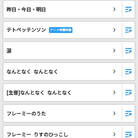
#あくあ色ぱれっと
昨日・今日・明日
湊あくあ
Get Wild
テトペッテンソン
TM NETWORK(TMN)
シンジルチカラ
涙
ヒプノシスマイク[Bad Ass Temple]
なんとなく なんとなく
革命道中
アイナ・ジ・エンド
[生音]なんとなく なんとなく
常盤の月
武蔵坊弁慶(宮田幸季)
フレーミーのうた
SIGN
izna
フレーミー りすのひっこし