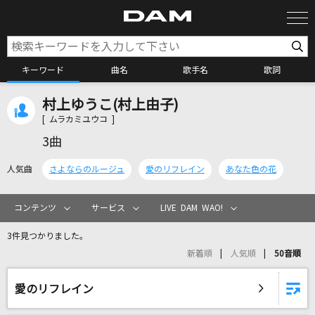
キーワード
曲名
歌手名
歌詞
村上ゆうこ(村上由子)
カラオケ検索
[ ムラカミユウコ ]
3曲
カラオケ店舗検索
人気曲
さよならのルージュ
愛のリフレイン
あなた色の花
カラオケリクエスト
コンテンツ
サービス
LIVE DAM WAO!
3件見つかりました。
全国りれき
新着順
人気順
50音順
リアルタイムで歌われている曲の一覧
愛のリフレイン