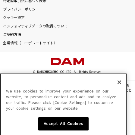
特定商取引法に基づく表示
季節は次々死んでいく
プライバシーポリシー
amazarashi
クッキー設定
インフォマティブデータの取得について
[オリカラ]DAN DAN 心魅かれてく 1996/10/25
渋谷公会堂
ご契約方法
FIELD OF VIEW(the FIELD OF VIEW)
企業情報（コーポレートサイト）
青春病
藤井 風
© DAIICHIKOSHO CO.,LTD. All Rights Reserved.
貴方解剖純愛歌～死ね～
このサイトに掲載されている一切の文章・画像・写真・動画・音声等を、手段や形態
あいみょん
を問わず、著作権法の定める範囲を超えて無断で複製、転載、ファイル化などすること
We use cookies to improve your experience on our
を禁じます。
website, to personalize content and ads and to analyze
もっと見る
our traffic. Please click [Cookie Settings] to customize
楽曲及びコンテンツは、機種によりご利用いただけない場合があります。
your cookie settings on our website.
楽曲及びコンテンツの配信日、配信内容が変更になる場合があります。
楽曲によりMYリスト保存ができない場合があります。
DAMの新曲・ランキングなど
Accept All Cookies
カラオケ最新情報をチェック！
JASRAC許諾番号
6602250213Y31015 6602250112Y38026 6602250240Y31015
6602250241Y45122