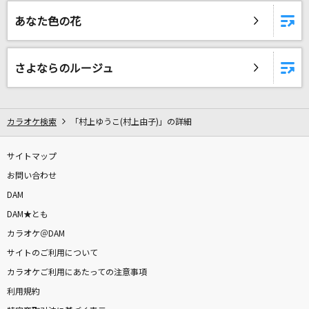
Lemon
あなた色の花
米津玄師
天樂
さよならのルージュ
ゆうゆ feat.鏡音リン
もののけ姫
カラオケ検索
「村上ゆうこ(村上由子)」の詳細
米良美一
サイトマップ
Dear My Friend
お問い合わせ
Every Little Thing
DAM
[生音]カブトムシ
DAM★とも
aiko
カラオケ＠DAM
サイトのご利用について
[生音]アイノカタチ feat.HIDE(GReeeeN)
カラオケご利用にあたっての注意事項
Misia
利用規約