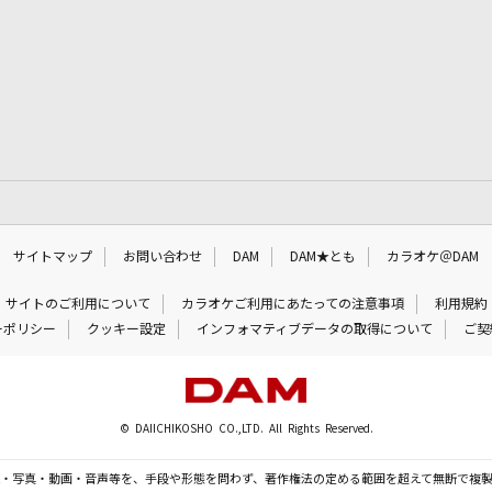
サイトマップ
お問い合わせ
DAM
DAM★とも
カラオケ＠DAM
サイトのご利用について
カラオケご利用にあたっての注意事項
利用規約
ーポリシー
クッキー設定
インフォマティブデータの取得について
ご契
© DAIICHIKOSHO CO.,LTD. All Rights Reserved.
・写真・動画・音声等を、手段や形態を問わず、著作権法の定める範囲を超えて無断で複