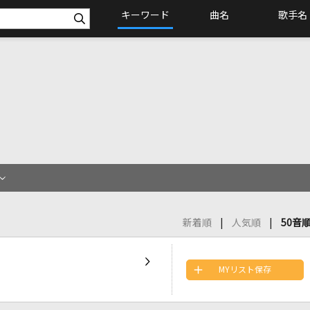
キーワード
曲名
歌手名
新着順
人気順
50音
MYリスト保存