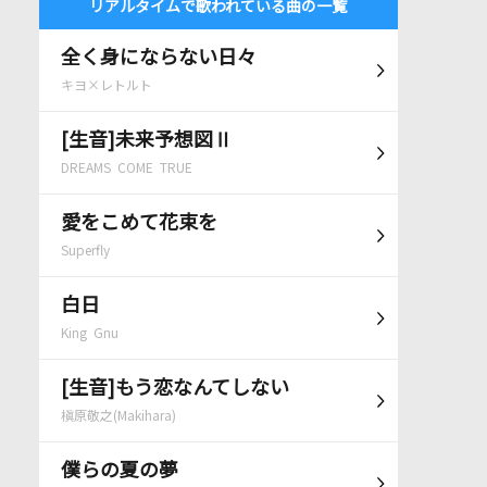
リアルタイムで歌われている曲の一覧
全く身にならない日々
キヨ×レトルト
[生音]未来予想図Ⅱ
DREAMS COME TRUE
愛をこめて花束を
Superfly
白日
King Gnu
[生音]もう恋なんてしない
槇原敬之(Makihara)
僕らの夏の夢