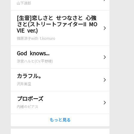
山下達郎
[生音]恋しさと せつなさと 心強
さと(ストリートファイターII MO
VIE ver.)
篠原涼子with t.komuro
God knows...
涼宮ハルヒ(CV.平野綾)
カラフル。
沢井美空
プロポーズ
内緒のピアス
もっと見る