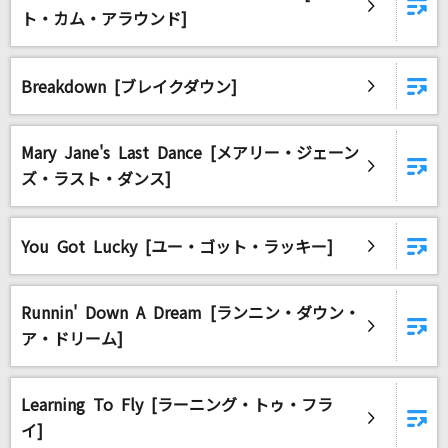
フィクサー
ト・カム・アラウンド]
ぬゆり
Breakdown [ブレイクダウン]
クスシキ
Mrs. GREEN APPLE
Mary Jane's Last Dance [メアリー・ジェーン
アイネクライネ
ズ・ラスト・ダンス]
米津玄師
BLUE SKY COMPLEX
You Got Lucky [ユー・ゴット・ラッキー]
hide
Runnin' Down A Dream [ランニン・ダウン・
もっと見る
ア・ドリーム]
DAMの新曲・ランキングなど
カラオケ最新情報をチェック！
Learning To Fly [ラーニング・トゥ・フラ
イ]