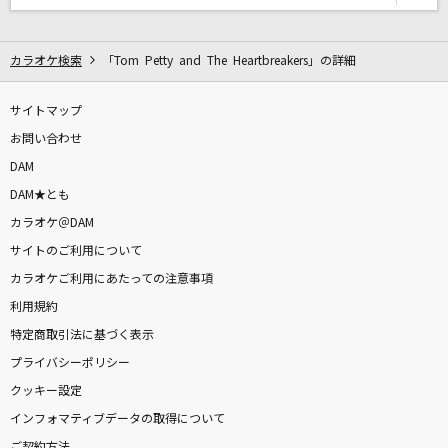
DAMに会員登録・ログインして
カラオケ検索
「Tom Petty and The Heartbreakers」の詳細
カラオケをもっと楽しもう！
サイトマップ
お問い合わせ
DAM
自宅でカラオケ歌い放題！
DAM★とも
家族や友達と一緒に！練習にも！
カラオケ＠DAM
サイトのご利用について
カラオケご利用にあたっての注意事項
利用規約
特定商取引法に基づく表示
プライバシーポリシー
クッキー設定
インフォマティブデータの取得について
ご契約方法