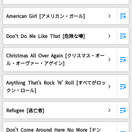
下田のお吉
重安ひろ子
American Girl [アメリカン・ガール]
[生音]フライデー・ナイト
なとり
Don't Do Me Like That [危険な噂]
ぽいぽいぽい♪
台湾(CV:甲斐田ゆき)
Christmas All Over Again [クリスマス・オー
ル・オーヴァー・アゲイン]
[生音]コイスルオトメ
SUPER BEAVER
Anything That's Rock 'N' Roll [すべてがロッ
クン・ロール]
[生音]ふたりごと
RADWIMPS
Refugee [逃亡者]
このまま君だけを奪い去りたい
DEEN
Don't Come Around Here No More [ドン