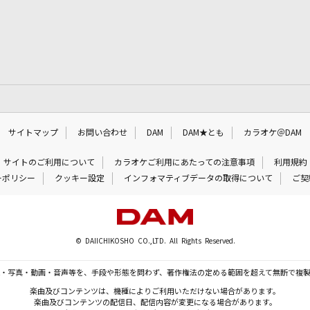
サイトマップ
お問い合わせ
DAM
DAM★とも
カラオケ＠DAM
サイトのご利用について
カラオケご利用にあたっての注意事項
利用規約
ーポリシー
クッキー設定
インフォマティブデータの取得について
ご契
© DAIICHIKOSHO CO.,LTD. All Rights Reserved.
・写真・動画・音声等を、手段や形態を問わず、著作権法の定める範囲を超えて無断で複
楽曲及びコンテンツは、機種によりご利用いただけない場合があります。
楽曲及びコンテンツの配信日、配信内容が変更になる場合があります。