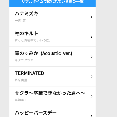
リアルタイムで歌われている曲の一覧
ハナミズキ
一青 窈
袖のキルト
ずっと真夜中でいいのに。
青のすみか (Acoustic ver.)
キタニタツヤ
TERMINATED
茅原実里
サクラ～卒業できなかった君へ～
半崎美子
ハッピーバースデー