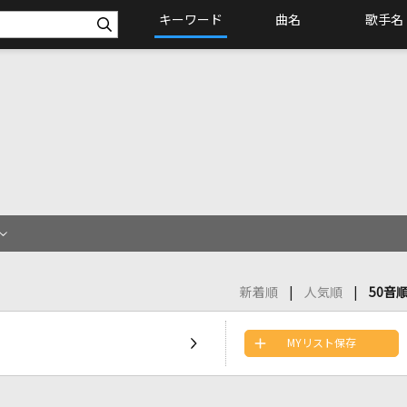
キーワード
曲名
歌手名
新着順
人気順
50音
MYリスト保存