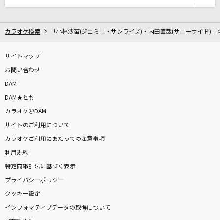
青のすみか
キタニタツヤ
カラオケ検索
「小林沙苗(ジェミニ・サンライズ)・内田直哉(サニーサイド)」
[生音]やさしい気持ちで
Superfly
サイトマップ
お問い合わせ
あいつら全員同窓会
DAM
ずっと真夜中でいいのに。
DAM★とも
カラオケ＠DAM
キミは都市伝説
サイトのご利用について
BUDDiiS
カラオケご利用にあたっての注意事項
1・2・3
利用規約
After the Rain [そらる×まふまふ]
特定商取引法に基づく表示
プライバシーポリシー
[生音]ずっと、ふたりで
クッキー設定
家入レオ
インフォマティブデータの取得について