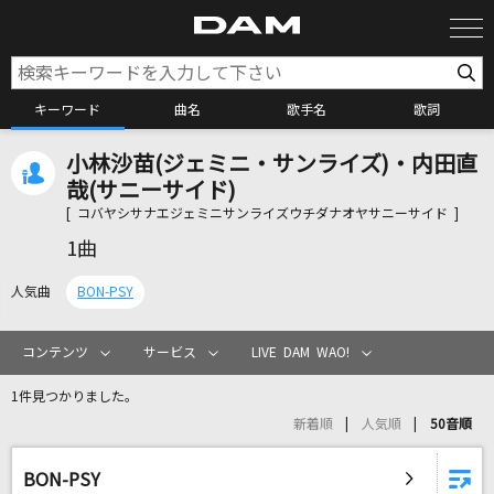
キーワード
曲名
歌手名
歌詞
小林沙苗(ジェミニ・サンライズ)・内田直
カラオケ検索
哉(サニーサイド)
[ コバヤシサナエジェミニサンライズウチダナオヤサニーサイド ]
カラオケ店舗検索
1曲
人気曲
BON-PSY
カラオケリクエスト
コンテンツ
サービス
LIVE DAM WAO!
全国りれき
1件見つかりました。
新着順
人気順
50音順
リアルタイムで歌われている曲の一覧
BON-PSY