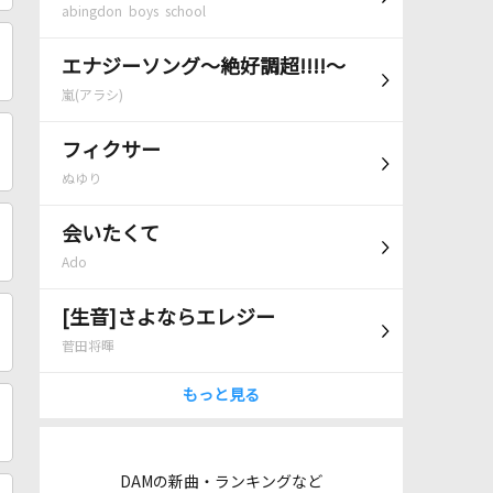
abingdon boys school
エナジーソング～絶好調超!!!!～
嵐(アラシ)
フィクサー
ぬゆり
会いたくて
Ado
[生音]さよならエレジー
菅田将暉
もっと見る
DAMの新曲・ランキングなど