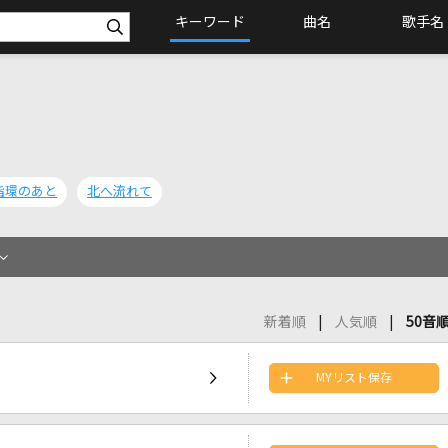
キーワード
曲名
歌手名
指環のあと
北へ流れて
新着順
人気順
50音
MYリスト保存