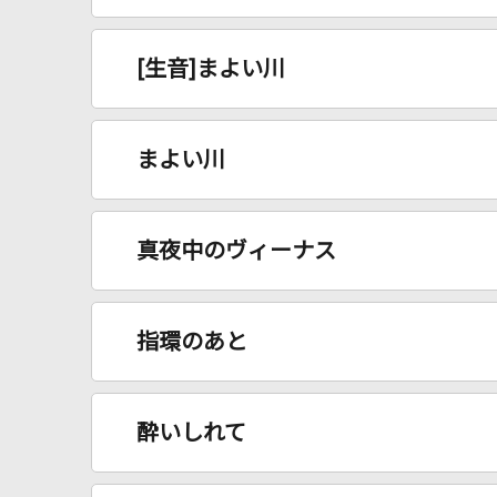
[生音]まよい川
まよい川
真夜中のヴィーナス
指環のあと
酔いしれて