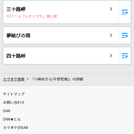
おあいこ
三十路岬
ハナレグミ
TVアニメ『らき☆すた』挿入歌
Fever -Japanese Ver.-
CHANGMIN from 東方神起
夢結びの雨
灰色と青(+菅田将暉)
四十路峠
米津玄師
晩餐歌
tuki.
カラオケ検索
「小神あきら(今野宏美)」の詳細
Lemon
サイトマップ
米津玄師
お問い合わせ
DAM
シャルル
DAM★とも
バルーン
カラオケ＠DAM