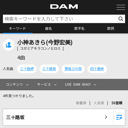
キーワード
曲名
歌手名
歌詞
小神あきら(今野宏美)
カラオケ検索
[ コガミアキラコンノヒロミ ]
4曲
カラオケ店舗検索
人気曲
三十路岬
三十路坂
夢結びの雨
四十路峠
カラオケリクエスト
コンテンツ
サービス
LIVE DAM WAO!
4件見つかりました。
全国りれき
新着順
人気順
50音順
リアルタイムで歌われている曲の一覧
三十路坂