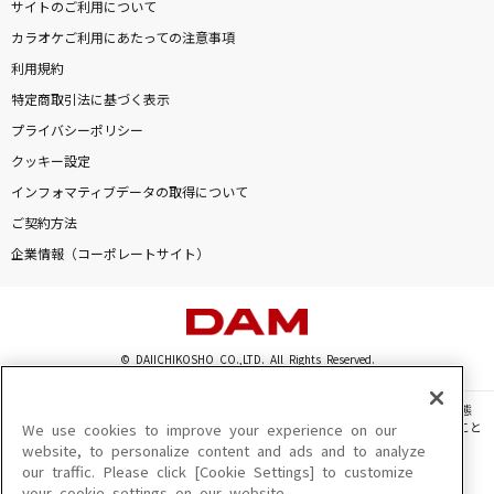
サイトのご利用について
[生音]未来予想図Ⅱ
カラオケご利用にあたっての注意事項
DREAMS COME TRUE
利用規約
Xanadu -DDR Version- [ザナドゥ]
特定商取引法に基づく表示
OLIVIAPROJECT
プライバシーポリシー
クッキー設定
ドラマツルギー
インフォマティブデータの取得について
Eve
ご契約方法
企業情報（コーポレートサイト）
ノーザンクロス
シェリル・ノーム starring May'n
もっと見る
© DAIICHIKOSHO CO.,LTD. All Rights Reserved.
DAMの新曲・ランキングなど
このサイトに掲載されている一切の文章・画像・写真・動画・音声等を、手段や形態
を問わず、著作権法の定める範囲を超えて無断で複製、転載、ファイル化などすること
We use cookies to improve your experience on our
カラオケ最新情報をチェック！
を禁じます。
website, to personalize content and ads and to analyze
our traffic. Please click [Cookie Settings] to customize
楽曲及びコンテンツは、機種によりご利用いただけない場合があります。
your cookie settings on our website.
楽曲及びコンテンツの配信日、配信内容が変更になる場合があります。