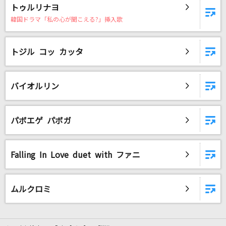
トゥルリナヨ
Story
韓国ドラマ「私の心が聞こえる?」挿入歌
AI
トジル コッ カッタ
好きすぎて滅！
M!LK
バイオルリン
阿修羅ちゃん
Ado
パボエゲ パボガ
ラズベリー*モンスター
CHiCO with HoneyWorks
Falling In Love duet with ファニ
もっと見る
ムルクロミ
DAMの新曲・ランキングなど
カラオケ最新情報をチェック！