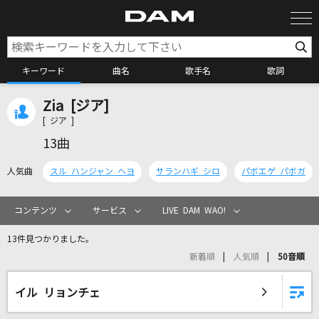
キーワード
曲名
歌手名
歌詞
Zia [ジア]
カラオケ検索
[ ジア ]
13曲
カラオケ店舗検索
人気曲
スル ハンジャン ヘヨ
サランハギ シロ
パボエゲ パボガ
カラオケリクエスト
コンテンツ
サービス
LIVE DAM WAO!
13件見つかりました。
全国りれき
新着順
人気順
50音順
リアルタイムで歌われている曲の一覧
イル リョンチェ