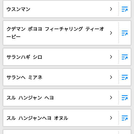
俺はとことん止まらない!!
ウスンマン
影山ヒロノブ
ハルノヒ(クレヨンしんちゃんアニメバージョン)
クデマン ポヨヨ フィーチャリング ティーオ
あいみょん
ーピー
[生音]涙のリクエスト
チェッカーズ
サランハギ シロ
罪の底
サランヘ ミアネ
[UNDEAD]朔間零(CV.増田俊樹)、羽風薫(CV.細貝圭)、大神晃牙(CV.小野友
樹)、乙狩アドニス(CV.羽多野渉)
[生音]島人ぬ宝
スル ハンジャン ヘヨ
BEGIN
スル ハンジャンヘヨ オヌル
[生音]絶体絶命
山口百恵