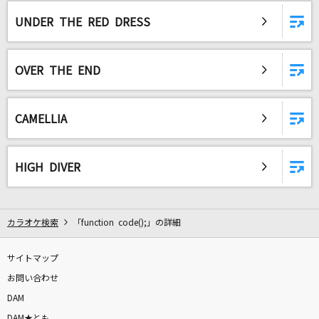
Answer
UNDER THE RED DRESS
家入レオ
告白
OVER THE END
杜このみ
INVOKE-インヴォーク-
CAMELLIA
T.M.Revolution
[生音]花に亡霊
HIGH DIVER
ヨルシカ
青空
カラオケ検索
「function code();」の詳細
THE BLUE HEARTS
サイトマップ
BALALAIKA
お問い合わせ
9Lana
DAM
DAM★とも