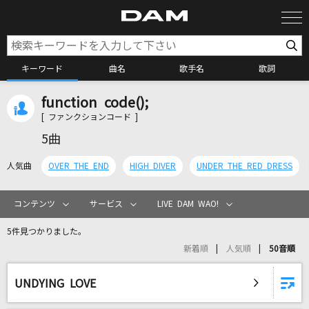
キーワード
曲名
歌手名
歌詞
function code();
カラオケ検索
[ ファンクションコード ]
5曲
カラオケ店舗検索
人気曲
OVER THE END
HIGH DIVER
UNDER THE RED DRESS
カラオケリクエスト
コンテンツ
サービス
LIVE DAM WAO!
5件見つかりました。
全国りれき
新着順
人気順
50音順
リアルタイムで歌われている曲の一覧
UNDYING LOVE