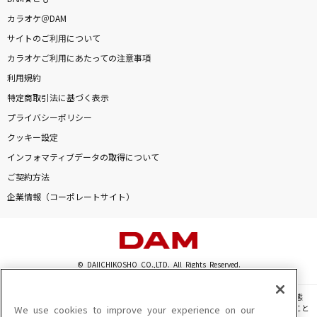
ウィーアー!
カラオケ＠DAM
きただにひろし
サイトのご利用について
カラオケご利用にあたっての注意事項
[生音]Anything Goes!
利用規約
大黒摩季
特定商取引法に基づく表示
[生音]君に届け
プライバシーポリシー
flumpool
クッキー設定
インフォマティブデータの取得について
他人り事
ご契約方法
Tani Yuuki
企業情報（コーポレートサイト）
もっと見る
DAMの新曲・ランキングなど
© DAIICHIKOSHO CO.,LTD. All Rights Reserved.
カラオケ最新情報をチェック！
このサイトに掲載されている一切の文章・画像・写真・動画・音声等を、手段や形態
を問わず、著作権法の定める範囲を超えて無断で複製、転載、ファイル化などすること
We use cookies to improve your experience on our