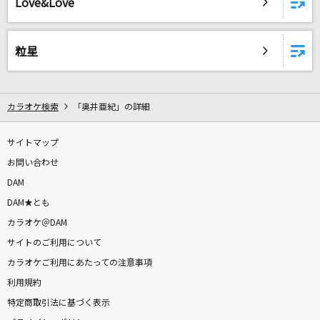
Love&Love
DAMに会員登録・ログインして
粒星
カラオケをもっと楽しもう！
カラオケ検索
「奥井亜紀」の詳細
自宅でカラオケ歌い放題！
サイトマップ
家族や友達と一緒に！練習にも！
お問い合わせ
DAM
DAM★とも
カラオケ＠DAM
サイトのご利用について
カラオケご利用にあたっての注意事項
利用規約
特定商取引法に基づく表示