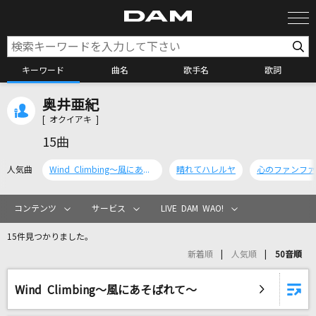
キーワード
曲名
歌手名
歌詞
奥井亜紀
カラオケ検索
[ オクイアキ ]
15曲
カラオケ店舗検索
人気曲
Wind Climbing～風にあそばれて～
晴れてハレルヤ
心のファンファ
カラオケリクエスト
コンテンツ
サービス
LIVE DAM WAO!
15件見つかりました。
全国りれき
新着順
人気順
50音順
リアルタイムで歌われている曲の一覧
Wind Climbing～風にあそばれて～