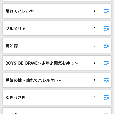
助演女優症2
back number
晴れてハレルヤ
ロメオ
プルメリア
浦島坂田船
[生音]十戒(1984)
炎と雨
中森明菜
[生音]ボクノート(ドラえもんアニメバージョン)
BOYS BE BRAVE～少年よ勇気を持て～
スキマスイッチ
もっと見る
勇気の鐘～晴れてハレルヤII～
DAMの新曲・ランキングなど
ゆきうさぎ
カラオケ最新情報をチェック！