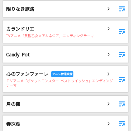
キュートなキューたい
限りなき旅路
CUTIE STREET
[プロオケ]オリオンをなぞる
カランドリエ
UNISON SQUARE GARDEN
TVアニメ「黄昏乙女×アムネジア」エンディングテーマ
[生音]Birthday(ドラえもんアニメバージョン)
Candy Pot
Mr.Children
桃色吐息
心のファンファーレ
高橋真梨子
ＴＶアニメ「ポケットモンスター ベストウイッシュ」エンディング
テーマ
Angel
ちゃんみな
月の繭
[生音]ピースサイン
米津玄師
春採湖