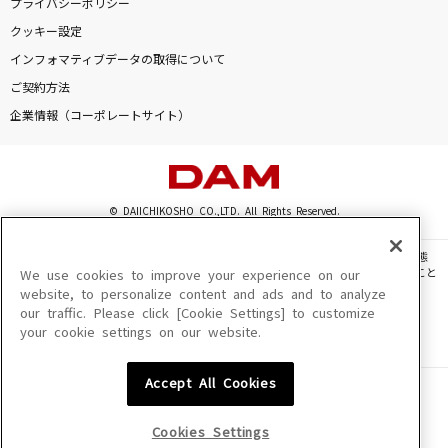
プライバシーポリシー
クッキー設定
インフォマティブデータの取得について
ご契約方法
企業情報（コーポレートサイト）
© DAIICHIKOSHO CO.,LTD. All Rights Reserved.
このサイトに掲載されている一切の文章・画像・写真・動画・音声等を、手段や形態
を問わず、著作権法の定める範囲を超えて無断で複製、転載、ファイル化などすること
We use cookies to improve your experience on our
を禁じます。
website, to personalize content and ads and to analyze
our traffic. Please click [Cookie Settings] to customize
楽曲及びコンテンツは、機種によりご利用いただけない場合があります。
your cookie settings on our website.
楽曲及びコンテンツの配信日、配信内容が変更になる場合があります。
楽曲によりMYリスト保存ができない場合があります。
Accept All Cookies
JASRAC許諾番号
6602250213Y31015 6602250112Y38026 6602250240Y31015
6602250241Y45122
Cookies Settings