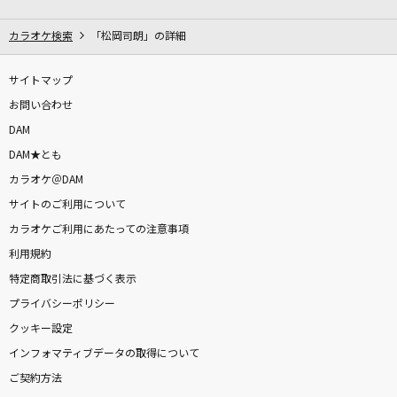
ヘビーローテーション
AKB48
カラオケ検索
「松岡司朗」の詳細
シャルル
サイトマップ
バルーン
お問い合わせ
DAM
[生音]赤い糸(ビデオクリップバージョン)
DAM★とも
コブクロ
カラオケ＠DAM
サイトのご利用について
夏の日の1993
カラオケご利用にあたっての注意事項
classM
利用規約
[生音]本当はね、
特定商取引法に基づく表示
ヤングスキニー
プライバシーポリシー
クッキー設定
愛は勝つ
インフォマティブデータの取得について
KAN
ご契約方法