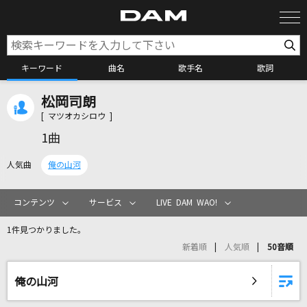
キーワード
曲名
歌手名
歌詞
松岡司朗
カラオケ検索
[ マツオカシロウ ]
1曲
カラオケ店舗検索
人気曲
俺の山河
カラオケリクエスト
コンテンツ
サービス
LIVE DAM WAO!
1件見つかりました。
全国りれき
新着順
人気順
50音順
リアルタイムで歌われている曲の一覧
俺の山河