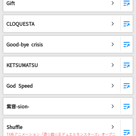
Gift
CLOQUESTA
DAMに会員登録・ログインして
カラオケをもっと楽しもう！
Good-bye crisis
自宅でカラオケ歌い放題！
KETSUMATSU
家族や友達と一緒に！練習にも！
God Speed
紫音-sion-
Shuffle
TX系アニメーション「遊☆戯☆王デュエルモンスターズ」オープニ