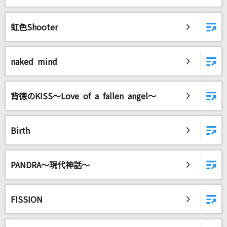
虹色Shooter
naked mind
背徳のKISS～Love of a fallen angel～
Birth
PANDRA～現代神話～
FISSION