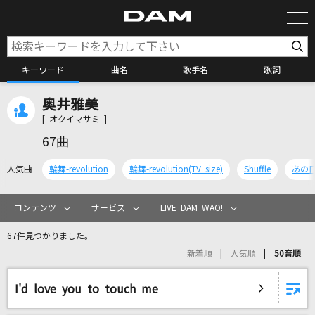
キーワード
曲名
歌手名
歌詞
奥井雅美
カラオケ検索
[ オクイマサミ ]
67曲
カラオケ店舗検索
人気曲
輪舞-revolution
輪舞-revolution(TV size)
Shuffle
あの
カラオケリクエスト
コンテンツ
サービス
LIVE DAM WAO!
67件見つかりました。
全国りれき
新着順
人気順
50音順
リアルタイムで歌われている曲の一覧
I'd love you to touch me