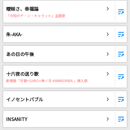
ゾクゾク
曖昧さ、幸福論
ファントムシータ
『令和のデ・ジ・キャラット』主題歌
[生音]Please Please Me [プリーズ・プリー
ズ・ミー]
朱-AKA-
The Beatles
ホワイトノイズ
あの日の午後
Official髭男dism
十六夜の送り歌
[生音]水平線
劇場版「牙狼<GARO>神ノ牙-KAMINOKIBA-」挿入歌
back number
[生音]絶体絶命
イノセントバブル
山口百恵
火種
INSANITY
キタニタツヤ