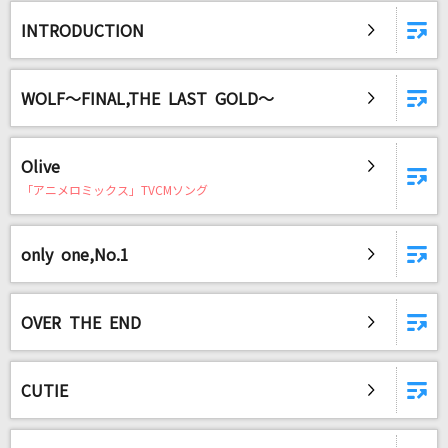
INTRODUCTION
雨とカプチーノ
ヨルシカ
WOLF～FINAL,THE LAST GOLD～
残酷な夜に輝け
LiSA
Olive
JOINT
「アニメロミックス」TVCMソング
川田まみ
only one,No.1
[生音]ツキミソウ
Novelbright
OVER THE END
もっと見る
CUTIE
DAMの新曲・ランキングなど
カラオケ最新情報をチェック！