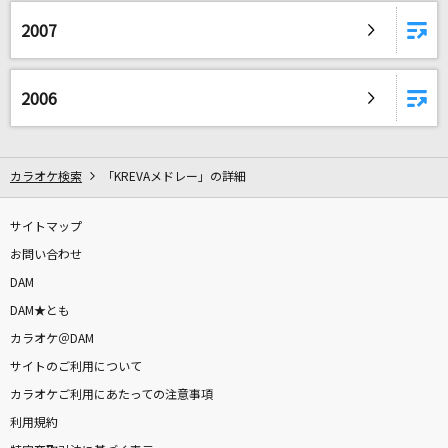
女々しくて
2007
ゴールデンボンバー
今日の日はさようなら
2006
唱歌・抒情歌
クラウン新車で買ってあげる
カラオケ検索
「KREVAメドレー」の詳細
amazarashi
サイトマップ
Love Letter
お問い合わせ
アルストロメリア
DAM
[生音]カブトムシ
DAM★とも
aiko
カラオケ＠DAM
サイトのご利用について
White Love
カラオケご利用にあたっての注意事項
SPEED
利用規約