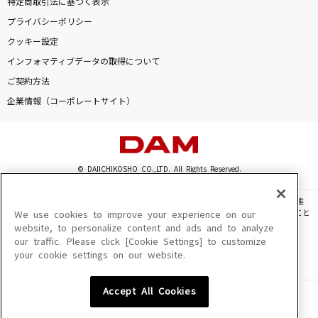
特定商取引法に基づく表示
CANDY TUNEメドレー
プライバシーポリシー
CANDY TUNEメドレー
クッキー設定
インフォマティブデータの取得について
創聖のアクエリオン
ご契約方法
AKINO
企業情報（コーポレートサイト）
愛のバクダン
B'z
© DAIICHIKOSHO CO.,LTD. All Rights Reserved.
初恋リバイバル
iLiFE!
このサイトに掲載されている一切の文章・画像・写真・動画・音声等を、手段や形態
を問わず、著作権法の定める範囲を超えて無断で複製、転載、ファイル化などすること
We use cookies to improve your experience on our
もっと見る
を禁じます。
website, to personalize content and ads and to analyze
our traffic. Please click [Cookie Settings] to customize
楽曲及びコンテンツは、機種によりご利用いただけない場合があります。
your cookie settings on our website.
楽曲及びコンテンツの配信日、配信内容が変更になる場合があります。
DAMの新曲・ランキングなど
楽曲によりMYリスト保存ができない場合があります。
カラオケ最新情報をチェック！
Accept All Cookies
JASRAC許諾番号
6602250213Y31015 6602250112Y38026 6602250240Y31015
6602250241Y45122