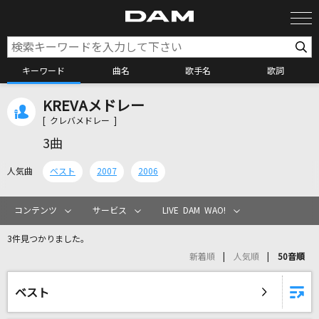
キーワード
曲名
歌手名
歌詞
KREVAメドレー
カラオケ検索
[ クレバメドレー ]
3曲
カラオケ店舗検索
人気曲
ベスト
2007
2006
カラオケリクエスト
コンテンツ
サービス
LIVE DAM WAO!
3件見つかりました。
全国りれき
新着順
人気順
50音順
リアルタイムで歌われている曲の一覧
ベスト