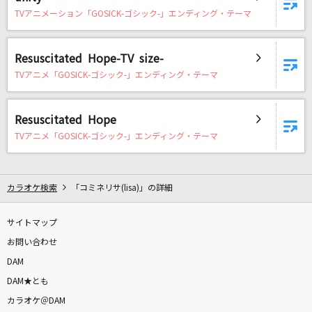
Trust
TVアニメーション「GOSICK-ゴシック-」エンディング・テーマ
浜崎あゆみ
Resuscitated Hope-TV size-
[生音]星影のエール
TVアニメ「GOSICK-ゴシック-」エンディング・テーマ
GReeeeN
ne! ne! ne!
Resuscitated Hope
STARTails☆
TVアニメ「GOSICK-ゴシック-」エンディング・テーマ
[良音]三日月
カラオケ検索
絢香
「コミネリサ(lisa)」の詳細
もっと見る
サイトマップ
お問い合わせ
DAMの新曲・ランキングなど
DAM
カラオケ最新情報をチェック！
DAM★とも
カラオケ＠DAM