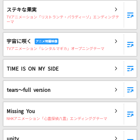
ブリキノダンス
ステキな果実
Ado
TVアニメーション「リストランテ・パラディーゾ」エンディングテ
ーマ
&Z
SawanoHiroyuki[nZk]:mizuki
宇宙に咲く
TVアニメーション「レンタルマギカ」オープニングテーマ
シングルベッド
シャ乱Q
TIME IS ON MY SIDE
初恋サイダー
Buono!
tears～full version
I LOVE YOU
クリス・ハート
Missing You
NHKアニメーション「心霊探偵八雲」エンディンググテーマ
旅の途中
清浦夏実
unity