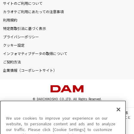
サイトのご利用について
カラオケご利用にあたっての注意事項
DAMに会員登録・ログインして
利用規約
カラオケをもっと楽しもう！
特定商取引法に基づく表示
プライバシーポリシー
クッキー設定
インフォマティブデータの取得について
自宅でカラオケ歌い放題！
家族や友達と一緒に！練習にも！
ご契約方法
企業情報（コーポレートサイト）
© DAIICHIKOSHO CO.,LTD. All Rights Reserved.
このサイトに掲載されている一切の文章・画像・写真・動画・音声等を、手段や形態
を問わず、著作権法の定める範囲を超えて無断で複製、転載、ファイル化などすること
We use cookies to improve your experience on our
を禁じます。
website, to personalize content and ads and to analyze
our traffic. Please click [Cookie Settings] to customize
楽曲及びコンテンツは、機種によりご利用いただけない場合があります。