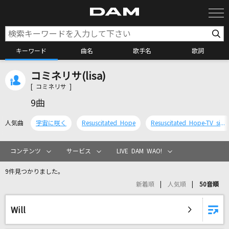
キーワード
曲名
歌手名
歌詞
コミネリサ(lisa)
カラオケ検索
[ コミネリサ ]
9曲
カラオケ店舗検索
人気曲
宇宙に咲く
Resuscitated Hope
Resuscitated Hope-TV size-
カラオケリクエスト
コンテンツ
サービス
LIVE DAM WAO!
9件見つかりました。
全国りれき
新着順
人気順
50音順
リアルタイムで歌われている曲の一覧
Will