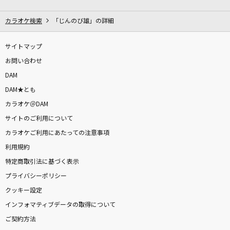
[生音]愛にできることはまだあるかい(ビデオク
リップバージョン)
カラオケ検索
「じんのび雄」の詳細
RADWIMPS
サイトマップ
[生音]つぐない
お問い合わせ
テレサ・テン
DAM
DAM★とも
[生音]サマードリーム
カラオケ＠DAM
TUBE(チューブ)
サイトのご利用について
[生音]Love so sweet
カラオケご利用にあたっての注意事項
嵐(アラシ)
利用規約
特定商取引法に基づく表示
臍淑女-ヴィーナス-
プライバシーポリシー
T.M.Revolution
クッキー設定
インフォマティブデータの取得について
ANTENNA
ご契約方法
Mrs. GREEN APPLE