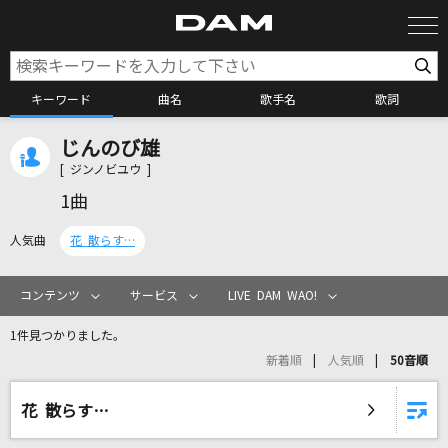
キーワード
曲名
歌手名
歌詞
じんのび雄
カラオケ検索
[ ジンノビユウ ]
1曲
カラオケ店舗検索
人気曲
花 散らす…
カラオケリクエスト
コンテンツ
サービス
LIVE DAM WAO!
1件見つかりました。
全国りれき
新着順
人気順
50音順
リアルタイムで歌われている曲の一覧
花 散らす…