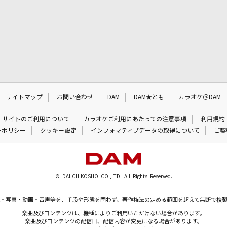
サイトマップ
お問い合わせ
DAM
DAM★とも
カラオケ＠DAM
サイトのご利用について
カラオケご利用にあたっての注意事項
利用規約
ーポリシー
クッキー設定
インフォマティブデータの取得について
ご契
© DAIICHIKOSHO CO.,LTD. All Rights Reserved.
・写真・動画・音声等を、手段や形態を問わず、著作権法の定める範囲を超えて無断で複
楽曲及びコンテンツは、機種によりご利用いただけない場合があります。
楽曲及びコンテンツの配信日、配信内容が変更になる場合があります。