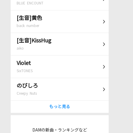
BLUE ENCOUNT
[生音]黄色
back number
[生音]KissHug
aiko
Violet
SixTONES
のびしろ
Creepy Nuts
もっと見る
DAMの新曲・ランキングなど