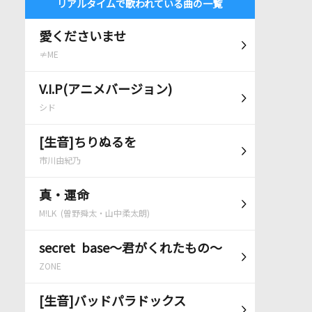
リアルタイムで歌われている曲の一覧
愛くださいませ
≠ME
V.I.P(アニメバージョン)
シド
[生音]ちりぬるを
市川由紀乃
真・運命
M!LK (曽野舜太・山中柔太朗)
secret base～君がくれたもの～
ZONE
[生音]バッドパラドックス