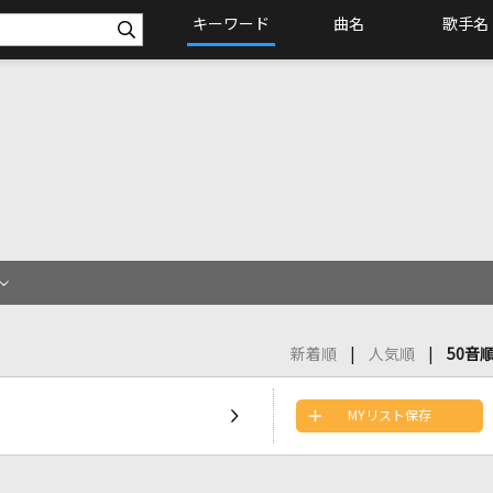
キーワード
曲名
歌手名
新着順
人気順
50音
MYリスト保存