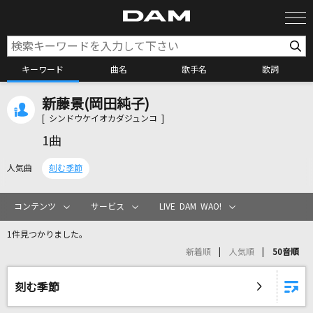
キーワード
曲名
歌手名
歌詞
新藤景(岡田純子)
カラオケ検索
[ シンドウケイオカダジュンコ ]
1曲
カラオケ店舗検索
人気曲
刻む季節
カラオケリクエスト
コンテンツ
サービス
LIVE DAM WAO!
1件見つかりました。
全国りれき
新着順
人気順
50音順
リアルタイムで歌われている曲の一覧
刻む季節