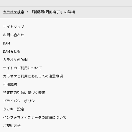
[生音]北ウイング
中森明菜
カラオケ検索
「新藤景(岡田純子)」の詳細
Xeno
サイトマップ
Crossfaith
お問い合わせ
DAM
Actually...
DAM★とも
乃木坂46
カラオケ＠DAM
サイトのご利用について
[生音]ブルーバード
カラオケご利用にあたっての注意事項
いきものがかり
利用規約
[生音]冬がはじまるよ
特定商取引法に基づく表示
槇原敬之(Makihara)
プライバシーポリシー
クッキー設定
花に雨を、君に歌を
インフォマティブデータの取得について
THE BINARY
ご契約方法