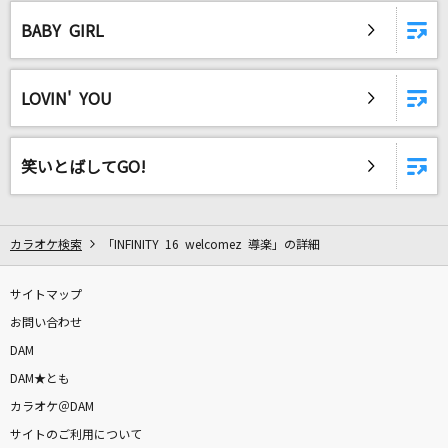
オールセーブチャレンジ
BABY GIRL
香椎モイミ
JULIETTE
LOVIN' YOU
SHINee
ダーリン
笑いとばしてGO!
Mrs. GREEN APPLE
拍手喝采歌合
カラオケ検索
「INFINITY 16 welcomez 導楽」の詳細
supercell
サイトマップ
君のいる町
お問い合わせ
桐島青大(CV:細谷佳正)
DAM
DAM★とも
プラネタリウム
カラオケ＠DAM
大塚 愛
サイトのご利用について