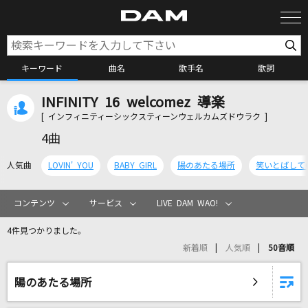
キーワード
曲名
歌手名
歌詞
INFINITY 16 welcomez 導楽
カラオケ検索
[ インフィニティーシックスティーンウェルカムズドウラク ]
4曲
カラオケ店舗検索
人気曲
LOVIN' YOU
BABY GIRL
陽のあたる場所
笑いとばしてG
カラオケリクエスト
コンテンツ
サービス
LIVE DAM WAO!
4件見つかりました。
全国りれき
新着順
人気順
50音順
リアルタイムで歌われている曲の一覧
陽のあたる場所