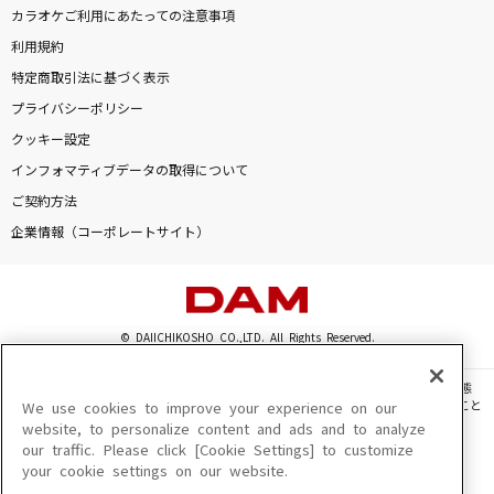
会心の一撃
カラオケご利用にあたっての注意事項
RADWIMPS
利用規約
特定商取引法に基づく表示
[生音]クリスマスソング
プライバシーポリシー
back number
クッキー設定
インフォマティブデータの取得について
[生音]ツバサ
ご契約方法
アンダーグラフ
企業情報（コーポレートサイト）
好きって言ってよ
Juice=Juice
© DAIICHIKOSHO CO.,LTD. All Rights Reserved.
もっと見る
このサイトに掲載されている一切の文章・画像・写真・動画・音声等を、手段や形態
を問わず、著作権法の定める範囲を超えて無断で複製、転載、ファイル化などすること
We use cookies to improve your experience on our
DAMの新曲・ランキングなど
を禁じます。
website, to personalize content and ads and to analyze
カラオケ最新情報をチェック！
our traffic. Please click [Cookie Settings] to customize
楽曲及びコンテンツは、機種によりご利用いただけない場合があります。
your cookie settings on our website.
楽曲及びコンテンツの配信日、配信内容が変更になる場合があります。
楽曲によりMYリスト保存ができない場合があります。