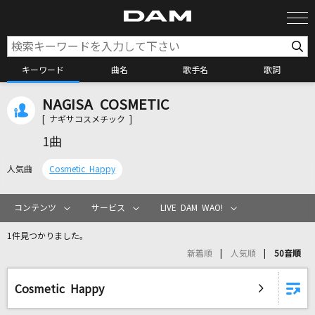
キーワード
曲名
歌手名
歌詞
NAGISA COSMETIC
カラオケ検索
[ ナギサコスメチック ]
1曲
カラオケ店舗検索
人気曲
Cosmetic Happy
カラオケリクエスト
コンテンツ
サービス
LIVE DAM WAO!
1件見つかりました。
全国りれき
新着順
人気順
50音順
リアルタイムで歌われている曲の一覧
Cosmetic Happy