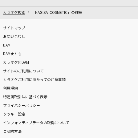
lulu.
Mrs. GREEN APPLE
カラオケ検索
「NAGISA COSMETIC」の詳細
SHOOT!
サイトマップ
RO-KYU-BU!
お問い合わせ
DAM
カイト
DAM★とも
嵐(アラシ)
カラオケ＠DAM
サイトのご利用について
The Everlasting Guilty Crown
カラオケご利用にあたっての注意事項
EGOIST
利用規約
ロミオとシンデレラ
特定商取引法に基づく表示
doriko feat.初音ミク
プライバシーポリシー
クッキー設定
純愛
インフォマティブデータの取得について
伊達悠太
ご契約方法