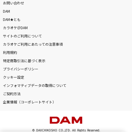
お問い合わせ
Alone
DAM
岡本真夜
DAM★とも
[生音]蕾
カラオケ＠DAM
コブクロ
サイトのご利用について
カラオケご利用にあたっての注意事項
[生音]くせげ
利用規約
Saucy Dog
特定商取引法に基づく表示
プライバシーポリシー
ブルーアンビエンス (feat. asmi)
クッキー設定
Mrs. GREEN APPLE
インフォマティブデータの取得について
もっと見る
ご契約方法
企業情報（コーポレートサイト）
DAMの新曲・ランキングなど
カラオケ最新情報をチェック！
© DAIICHIKOSHO CO.,LTD. All Rights Reserved.