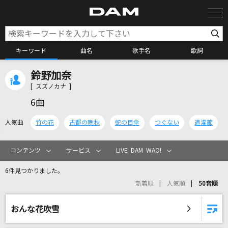
キーワード
曲名
歌手名
歌詞
鈴野加奈
カラオケ検索
[ スズノカナ ]
6曲
カラオケ店舗検索
人気曲
竹の花
古都の晩秋
蛇の目傘
つぐない
道灌節
カラオケリクエスト
コンテンツ
サービス
LIVE DAM WAO!
6件見つかりました。
全国りれき
新着順
人気順
50音順
リアルタイムで歌われている曲の一覧
おんな花吹雪