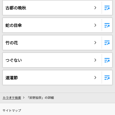
Umbrella
古都の晩秋
Mrs. GREEN APPLE
[良音]RETURNER～闇の終焉～
蛇の目傘
GACKT(Gackt)
RE:I AM
竹の花
Aimer(エメ)
ヘビーローテーション
つぐない
AKB48
道灌節
救ってくれない
すりぃ
カラオケ検索
「鈴野加奈」の詳細
あなたの好きなところ
西野カナ
サイトマップ