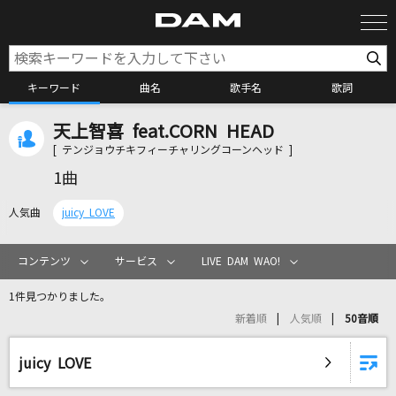
キーワード
曲名
歌手名
歌詞
天上智喜 feat.CORN HEAD
カラオケ検索
[ テンジョウチキフィーチャリングコーンヘッド ]
1曲
カラオケ店舗検索
人気曲
juicy LOVE
カラオケリクエスト
コンテンツ
サービス
LIVE DAM WAO!
1件見つかりました。
全国りれき
新着順
人気順
50音順
リアルタイムで歌われている曲の一覧
juicy LOVE