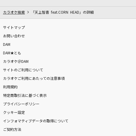
たしかなこと
小田和正
カラオケ検索
「天上智喜 feat.CORN HEAD」の詳細
朝を呑む
サイトマップ
バルーン
お問い合わせ
DAM
ラビットホール
DAM★とも
DECO*27
カラオケ＠DAM
サイトのご利用について
DOGLAND
カラオケご利用にあたっての注意事項
PEOPLE 1
利用規約
[生音]本当はね、
特定商取引法に基づく表示
ヤングスキニー
プライバシーポリシー
クッキー設定
心予報
インフォマティブデータの取得について
Eve
ご契約方法