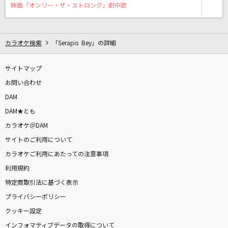
輝く月のように
映画「オンリー・ザ・ストロング」劇中歌
Superfly
ここにはないもの
カラオケ検索
「Serapis Bey」の詳細
乃木坂46
サイトマップ
[プロオケ]千の風になって
お問い合わせ
秋川雅史
DAM
DAM★とも
[生音]怪盗
カラオケ＠DAM
back number
サイトのご利用について
カラオケご利用にあたっての注意事項
[生音]ベテルギウス
利用規約
優里
特定商取引法に基づく表示
Never Grow Up
プライバシーポリシー
ちゃんみな
クッキー設定
インフォマティブデータの取得について