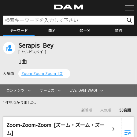
キーワード
曲名
歌手名
歌詞
Serapis Bey
カラオケ検索
[ セルピスベイ ]
1曲
カラオケ店舗検索
人気曲
Zoom-Zoom-Zoom [ズーム・ズーム・ズーム]
カラオケリクエスト
コンテンツ
サービス
LIVE DAM WAO!
1件見つかりました。
全国りれき
新着順
人気順
50音順
Zoom-Zoom-Zoom [ズーム・ズーム・ズー
リアルタイムで歌われている曲の一覧
ム]