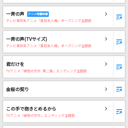
RAIN
LUNA SEA
一斉の声
テレビ東京系アニメ「夏目友人帳」オープニング主題歌
今夜はANGEL
椎名恵
一斉の声(TVサイズ)
[生音]硝子の少年
テレビ東京系アニメ「夏目友人帳」オープニング主題歌
KinKi Kids
君だけを
[生音]#情とは
TVアニメ「緋色の欠片 第二章」エンディング主題歌
This is LAST
LADY(ビデオクリップバージョン)
金桜の契り
米津玄師
この手で抱きとめるから
ハルジオン
TVアニメ「緋色の欠片」エンディング主題歌
YOASOBI