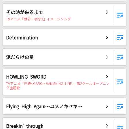
その時が来るまで
DAMに会員登録・ログインして
TVアニメ『世界一初恋2』イメージソング
カラオケをもっと楽しもう！
Determination
自宅でカラオケ歌い放題！
泥だらけの星
家族や友達と一緒に！練習にも！
HOWLING SWORD
TVアニメ「牙狼<GARO>-VANISHING LINE-」第2クールオープニン
グ主題歌
Flying High Again～ユメノキセキ～
Breakin' through