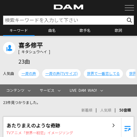
キーワード
曲名
歌手名
歌詞
喜多修平
カラオケ検索
[ キタシュウヘイ ]
23曲
カラオケ店舗検索
人気曲
一斉の声
一斉の声(TVサイズ)
世界で一番恋してる
世界
カラオケリクエスト
コンテンツ
サービス
LIVE DAM WAO!
23件見つかりました。
全国りれき
新着順
人気順
50音順
リアルタイムで歌われている曲の一覧
あたりまえのような奇跡
TVアニメ「世界一初恋」イメージソング