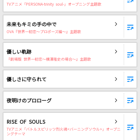
TVアニメ「PERSONA-trinity soul-」オープニング主題歌
未来もキミの手の中で
OVA『世界一初恋～プロポーズ編～』主題歌
優しい軌跡
『劇場版 世界一初恋～横澤隆史の場合～』主題歌
優しさに守られて
夜明けのプロローグ
RISE OF SOULS
TVアニメ「バトルスピリッツ烈火魂<バーニングソウル>」オープニ
ングテーマ