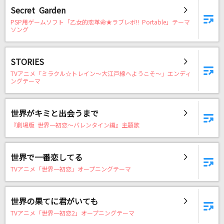
仮死化
Secret Garden
遼遼
PSP用ゲームソフト「乙女的恋革命★ラブレボ!! Portable」テーマ
ソング
ファタール
GEMN
STORIES
TVアニメ「ミラクル☆トレイン～大江戸線へようこそ～」エンディ
ングテーマ
[生音]不自然な君が好き
C-C-B
世界がキミと出会うまで
Natural
『劇場版 世界一初恋～バレンタイン編』主題歌
倉木麻衣
世界で一番恋してる
もっと見る
TVアニメ「世界一初恋」オープニングテーマ
DAMの新曲・ランキングなど
カラオケ最新情報をチェック！
世界の果てに君がいても
TVアニメ「世界一初恋2」オープニングテーマ