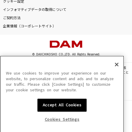
クッキー設定
インフォマティブデータの取得について
ご契約方法
企業情報（コーポレートサイト）
© DAIICHIKOSHO CO.,LTD. All Rights Reserved.
このサイトに掲載されている一切の文章・画像・写真・動画・音声等を、手段や形態
を問わず、著作権法の定める範囲を超えて無断で複製、転載、ファイル化などすること
We use cookies to improve your experience on our
を禁じます。
website, to personalize content and ads and to analyze
our traffic. Please click [Cookie Settings] to customize
楽曲及びコンテンツは、機種によりご利用いただけない場合があります。
your cookie settings on our website.
楽曲及びコンテンツの配信日、配信内容が変更になる場合があります。
楽曲によりMYリスト保存ができない場合があります。
Accept All Cookies
JASRAC許諾番号
6602250213Y31015 6602250112Y38026 6602250240Y31015
6602250241Y45122
Cookies Settings
NexTone許諾番号
ID000002945 ID000002947 ID000002937 ID000002938