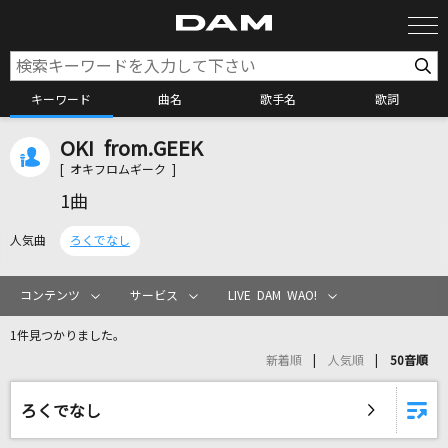
キーワード
曲名
歌手名
歌詞
OKI from.GEEK
カラオケ検索
[ オキフロムギーク ]
1曲
カラオケ店舗検索
人気曲
ろくでなし
カラオケリクエスト
コンテンツ
サービス
LIVE DAM WAO!
1件見つかりました。
全国りれき
新着順
人気順
50音順
リアルタイムで歌われている曲の一覧
ろくでなし