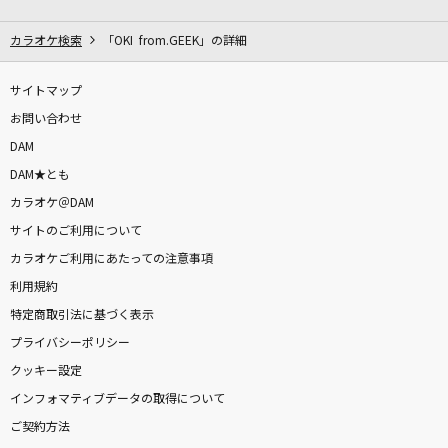
クロノスタシス
BUMP OF CHICKEN
カラオケ検索
「OKI from.GEEK」の詳細
[生音]HOT LIMIT
サイトマップ
T.M.Revolution
お問い合わせ
DAM
PRIDE
DAM★とも
今井美樹
カラオケ＠DAM
サイトのご利用について
洗濯機と君とラヂオ
カラオケご利用にあたっての注意事項
マカロニえんぴつ
利用規約
乾杯
特定商取引法に基づく表示
長渕剛
プライバシーポリシー
クッキー設定
Forever for you
インフォマティブデータの取得について
倉木麻衣
ご契約方法