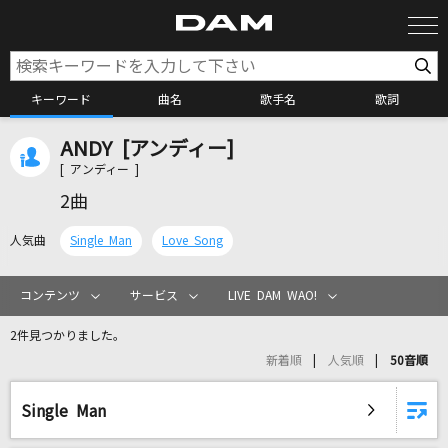
キーワード
曲名
歌手名
歌詞
ANDY [アンディー]
カラオケ検索
[ アンディー ]
2曲
カラオケ店舗検索
人気曲
Single Man
Love Song
カラオケリクエスト
コンテンツ
サービス
LIVE DAM WAO!
2件見つかりました。
全国りれき
新着順
人気順
50音順
リアルタイムで歌われている曲の一覧
Single Man