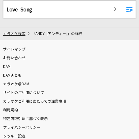
旅路
Love Song
藤井 風
[生音]366日
カラオケ検索
「ANDY [アンディー]」の詳細
HY
[生音]Super Girl
サイトマップ
レベッカ
お問い合わせ
DAM
[生音]時代
DAM★とも
中島みゆき
カラオケ＠DAM
サイトのご利用について
[生音]河内おとこ節
カラオケご利用にあたっての注意事項
中村美律子
利用規約
特定商取引法に基づく表示
[生音]ピタカゲ(CROOKED)(BIGBANG JAPAN D
OME TOUR 2013～2014)
プライバシーポリシー
G-DRAGON(from BIGBANG)
クッキー設定