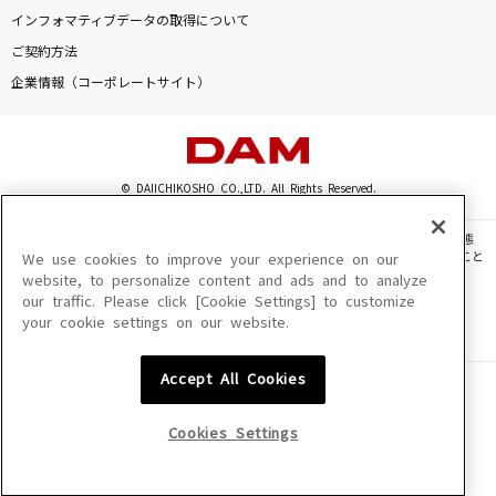
インフォマティブデータの取得について
花
ご契約方法
中孝介
企業情報（コーポレートサイト）
残響散歌
Aimer(エメ)
© DAIICHIKOSHO CO.,LTD. All Rights Reserved.
キセキ
GReeeeN
このサイトに掲載されている一切の文章・画像・写真・動画・音声等を、手段や形態
を問わず、著作権法の定める範囲を超えて無断で複製、転載、ファイル化などすること
We use cookies to improve your experience on our
を禁じます。
website, to personalize content and ads and to analyze
セレナーデ
our traffic. Please click [Cookie Settings] to customize
楽曲及びコンテンツは、機種によりご利用いただけない場合があります。
なとり
your cookie settings on our website.
楽曲及びコンテンツの配信日、配信内容が変更になる場合があります。
楽曲によりMYリスト保存ができない場合があります。
もっと見る
Accept All Cookies
JASRAC許諾番号
6602250213Y31015 6602250112Y38026 6602250240Y31015
6602250241Y45122
Cookies Settings
DAMの新曲・ランキングなど
カラオケ最新情報をチェック！
NexTone許諾番号
ID000002945 ID000002947 ID000002937 ID000002938