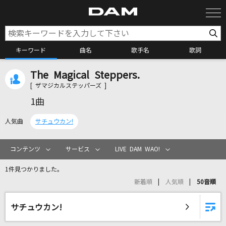
キーワード
曲名
歌手名
歌詞
The Magical Steppers.
カラオケ検索
[ ザマジカルステッパーズ ]
1曲
カラオケ店舗検索
人気曲
サチュウカン!
カラオケリクエスト
コンテンツ
サービス
LIVE DAM WAO!
1件見つかりました。
全国りれき
新着順
人気順
50音順
リアルタイムで歌われている曲の一覧
サチュウカン!