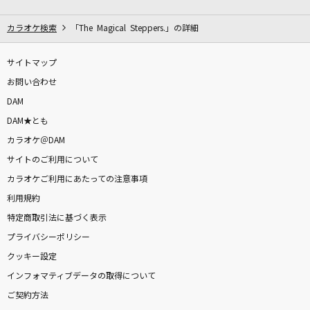
[生音]アゲハ蝶
ポルノグラフィティ
カラオケ検索
「The Magical Steppers.」の詳細
Talk to My Tone
サイトマップ
Roselia
お問い合わせ
DAM
光あれ
DAM★とも
岡野昭仁
カラオケ＠DAM
サイトのご利用について
MILABO
カラオケご利用にあたっての注意事項
ずっと真夜中でいいのに。
利用規約
白日
特定商取引法に基づく表示
King Gnu
プライバシーポリシー
クッキー設定
みちしるべ
インフォマティブデータの取得について
茅原実里
ご契約方法