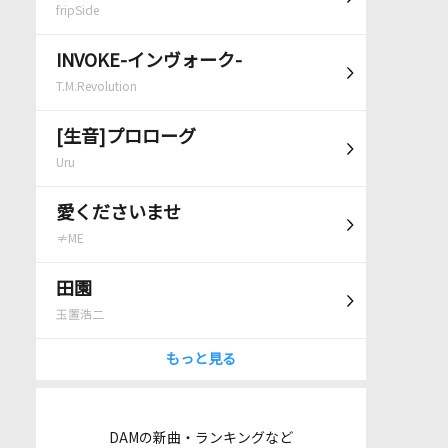
fripSide
INVOKE-インヴォーク-
T.M.Revolution
[生音]プロローグ
Uru
愛くださいませ
≠ME
田園
玉置浩二
もっと見る
DAMの新曲・ランキングなど