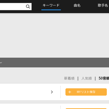
キーワード
曲名
歌手名
新着順
人気順
50音
MYリスト保存