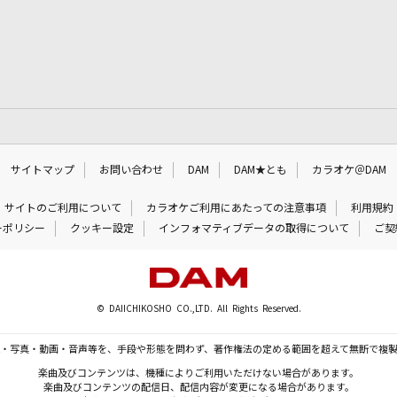
サイトマップ
お問い合わせ
DAM
DAM★とも
カラオケ＠DAM
サイトのご利用について
カラオケご利用にあたっての注意事項
利用規約
ーポリシー
クッキー設定
インフォマティブデータの取得について
ご契
© DAIICHIKOSHO CO.,LTD. All Rights Reserved.
・写真・動画・音声等を、手段や形態を問わず、著作権法の定める範囲を超えて無断で複
楽曲及びコンテンツは、機種によりご利用いただけない場合があります。
楽曲及びコンテンツの配信日、配信内容が変更になる場合があります。