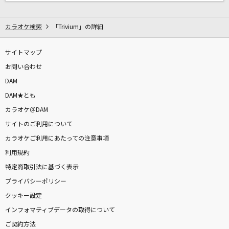
Butter-Fly
和田光司
カラオケ検索
「Trivium」の詳細
ユースレスマシン
サイトマップ
ハンブレッダーズ
お問い合わせ
DAM
嫌々
DAM★とも
HALVES
カラオケ＠DAM
[生音]Velonica
サイトのご利用について
Aqua Timez
カラオケご利用にあたっての注意事項
利用規約
もっと見る
特定商取引法に基づく表示
プライバシーポリシー
DAMの新曲・ランキングなど
クッキー設定
カラオケ最新情報をチェック！
インフォマティブデータの取得について
ご契約方法