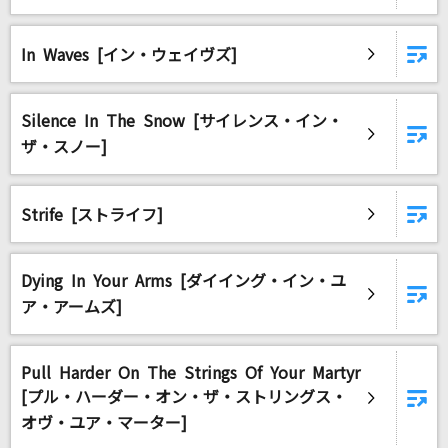
あの夏に咲け
ヨルシカ
In Waves [イン・ウェイヴズ]
ビビデバ
星街すいせい
Silence In The Snow [サイレンス・イン・
ザ・スノー]
アイネクライネ
米津玄師
Strife [ストライフ]
OVERLAP
Kimeru
Dying In Your Arms [ダイイング・イン・ユ
ア・アームズ]
[生音]糸
中島みゆき
Pull Harder On The Strings Of Your Martyr
決戦スピリット
[プル・ハーダー・オン・ザ・ストリングス・
CHiCO with HoneyWorks
オヴ・ユア・マーター]