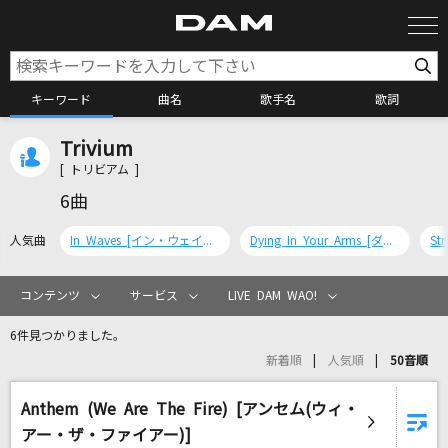
キーワード
曲名
歌手名
歌詞
Trivium
カラオケ検索
[ トリビアム ]
6曲
カラオケ店舗検索
人気曲
In Waves [イン・ウェイヴズ]
Dying In Your Arms [ダイイング・イン・ユア・アームズ]
St
カラオケリクエスト
コンテンツ
サービス
LIVE DAM WAO!
6件見つかりました。
全国りれき
新着順
人気順
50音順
Anthem (We Are The Fire) [アンセム(ウィ・
リアルタイムで歌われている曲の一覧
アー・ザ・ファイアー)]