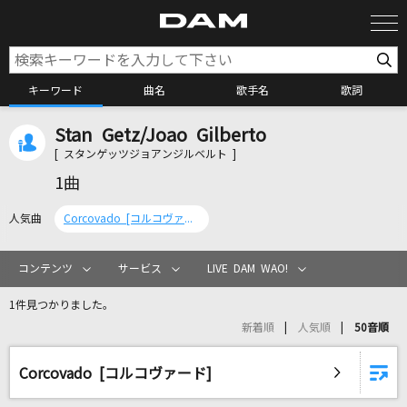
キーワード
曲名
歌手名
歌詞
Stan Getz/Joao Gilberto
カラオケ検索
[ スタンゲッツジョアンジルベルト ]
1曲
カラオケ店舗検索
人気曲
Corcovado [コルコヴァード]
カラオケリクエスト
コンテンツ
サービス
LIVE DAM WAO!
1件見つかりました。
全国りれき
新着順
人気順
50音順
リアルタイムで歌われている曲の一覧
Corcovado [コルコヴァード]