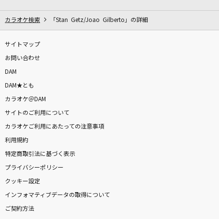
CHOICE&CHANCE
Juice=Juice
カラオケ検索
「Stan Getz/Joao Gilberto」の詳細
ほんまやで☆なんでやねん☆しらんけど
サイトマップ
モナキ
お問い合わせ
DAM
Magic of Love (J=J 2015 Ver.)
DAM★とも
Juice=Juice
カラオケ＠DAM
サイトのご利用について
Feel the winds
カラオケご利用にあたっての注意事項
緋月ゆい
利用規約
灰色と青(+菅田将暉)
特定商取引法に基づく表示
米津玄師
プライバシーポリシー
クッキー設定
花のイマージュ
インフォマティブデータの取得について
岡田有希子
ご契約方法