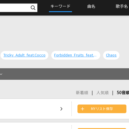
キーワード
曲名
歌手名
Tricky Adult feat.Cocco
Forbidden Fruits feat.KAELA KIMURA
Chaos
新着順
人気順
50音
MYリスト保存