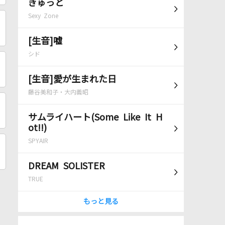
ぎゅっと
Sexy Zone
[生音]嘘
シド
[生音]愛が生まれた日
藤谷美和子・大内義昭
サムライハート(Some Like It H
ot!!)
SPYAIR
DREAM SOLISTER
TRUE
もっと見る