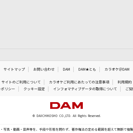
サイトマップ
お問い合わせ
DAM
DAM★とも
カラオケ＠DAM
サイトのご利用について
カラオケご利用にあたっての注意事項
利用規約
ーポリシー
クッキー設定
インフォマティブデータの取得について
ご契
© DAIICHIKOSHO CO.,LTD. All Rights Reserved.
・写真・動画・音声等を、手段や形態を問わず、著作権法の定める範囲を超えて無断で複