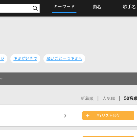
キーワード
曲名
歌手名
ンジ
キミが好きで
願いごと一つキミへ
新着順
人気順
50音
MYリスト保存