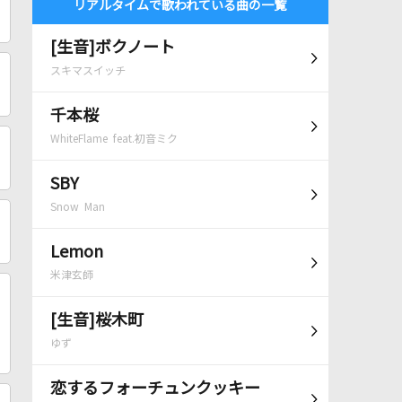
リアルタイムで歌われている曲の一覧
[生音]ボクノート
スキマスイッチ
千本桜
WhiteFlame feat.初音ミク
SBY
Snow Man
Lemon
米津玄師
[生音]桜木町
ゆず
恋するフォーチュンクッキー