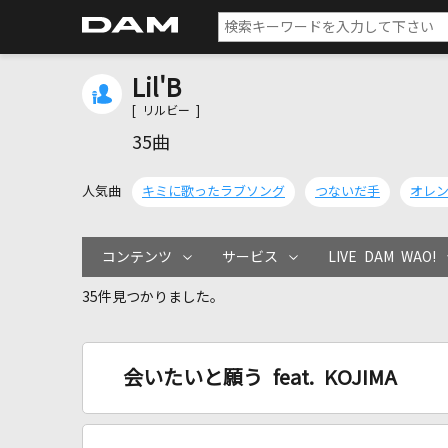
Lil'B
[ リルビー ]
35曲
人気曲
キミに歌ったラブソング
つないだ手
オレ
コンテンツ
サービス
LIVE DAM WAO!
35件見つかりました。
会いたいと願う feat. KOJIMA