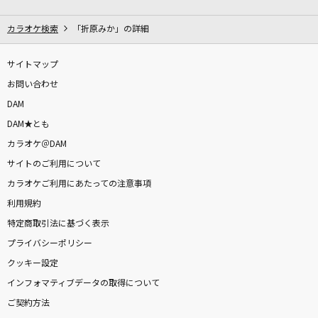
一旦ステイ TONIGHT
不破湊
カラオケ検索
「折原みか」の詳細
愛心
サイトマップ
川崎鷹也
お問い合わせ
DAM
BRAVE HERO(TVサイズ)
DAM★とも
リトルブルーボックス(Little Blue boX)
カラオケ＠DAM
サイトのご利用について
朱夏
カラオケご利用にあたっての注意事項
SixTONES
利用規約
奏(かなで)
特定商取引法に基づく表示
スキマスイッチ
プライバシーポリシー
クッキー設定
死ぬのがいいわ
インフォマティブデータの取得について
藤井 風
ご契約方法