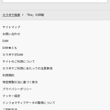
[生音]Hello Especially
スキマスイッチ
カラオケ検索
「Rie」の詳細
[生音]サウダージ
ポルノグラフィティ
サイトマップ
お問い合わせ
星間飛行
DAM
ランカ・リー=中島愛
DAM★とも
カラオケ＠DAM
ラブ・ドラマティック feat. 伊原六花
サイトのご利用について
鈴木雅之
カラオケご利用にあたっての注意事項
利用規約
[生音]Mela!
特定商取引法に基づく表示
緑黄色社会
プライバシーポリシー
[生音]人として
クッキー設定
SUPER BEAVER
インフォマティブデータの取得について
ご契約方法