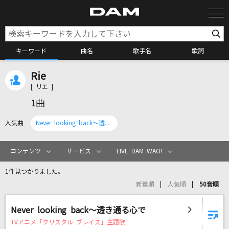
キーワード
曲名
歌手名
歌詞
Rie
カラオケ検索
[ リエ ]
1曲
カラオケ店舗検索
人気曲
Never looking back～透き通る心で
カラオケリクエスト
コンテンツ
サービス
LIVE DAM WAO!
1件見つかりました。
全国りれき
新着順
人気順
50音順
リアルタイムで歌われている曲の一覧
Never looking back～透き通る心で
TVアニメ「クリスタル ブレイズ」主題歌