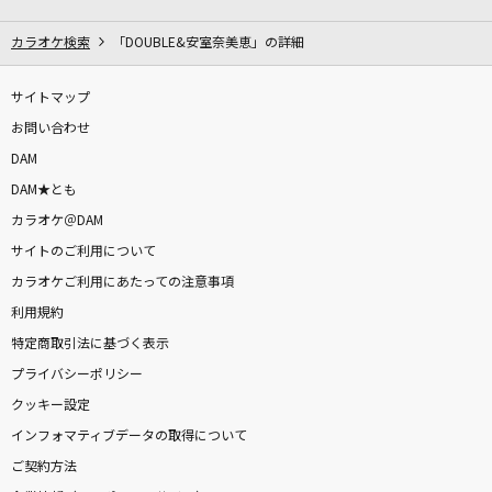
[生音]碧いうさぎ
酒井法子
カラオケ検索
「DOUBLE&安室奈美恵」の詳細
Best Friend
サイトマップ
Kiroro
お問い合わせ
DAM
STAY AWAY
DAM★とも
L'Arc-en-Ciel
カラオケ＠DAM
サイトのご利用について
[生音]人として
カラオケご利用にあたっての注意事項
SUPER BEAVER
利用規約
[生音]蕾
特定商取引法に基づく表示
コブクロ
プライバシーポリシー
クッキー設定
[生音]今更だって僕は言うかな
インフォマティブデータの取得について
Saucy Dog
ご契約方法