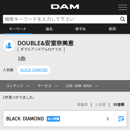
キーワード
曲名
歌手名
歌詞
DOUBLE&安室奈美恵
カラオケ検索
[ ダブルアンドアムロナミエ ]
1曲
カラオケ店舗検索
人気曲
BLACK DIAMOND
カラオケリクエスト
コンテンツ
サービス
LIVE DAM WAO!
1件見つかりました。
全国りれき
新着順
人気順
50音順
BLACK DIAMOND
リアルタイムで歌われている曲の一覧