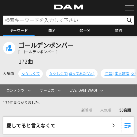
キーワード
曲名
歌手名
歌詞
ゴールデンボンバー
カラオケ検索
[ ゴールデンボンバー ]
172曲
カラオケ店舗検索
人気曲
女々しくて
女々しくて(踊ってみた!Ver.)
カラオケリクエスト
コンテンツ
サービス
LIVE DAM WAO!
172件見つかりました。
全国りれき
新着順
人気順
50音順
リアルタイムで歌われている曲の一覧
愛してると言えなくて