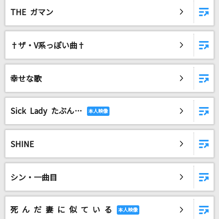
THE ガマン
†ザ・V系っぽい曲†
幸せな歌
Sick Lady たぶん…
SHINE
シン・一曲目
死 ん だ 妻 に 似 て い る