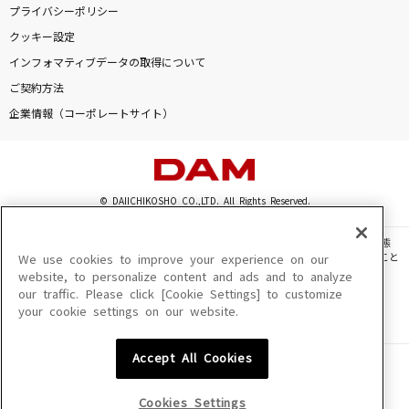
プライバシーポリシー
クッキー設定
インフォマティブデータの取得について
ご契約方法
企業情報（コーポレートサイト）
© DAIICHIKOSHO CO.,LTD. All Rights Reserved.
このサイトに掲載されている一切の文章・画像・写真・動画・音声等を、手段や形態
を問わず、著作権法の定める範囲を超えて無断で複製、転載、ファイル化などすること
We use cookies to improve your experience on our
を禁じます。
website, to personalize content and ads and to analyze
our traffic. Please click [Cookie Settings] to customize
楽曲及びコンテンツは、機種によりご利用いただけない場合があります。
your cookie settings on our website.
楽曲及びコンテンツの配信日、配信内容が変更になる場合があります。
楽曲によりMYリスト保存ができない場合があります。
Accept All Cookies
JASRAC許諾番号
6602250213Y31015 6602250112Y38026 6602250240Y31015
6602250241Y45122
Cookies Settings