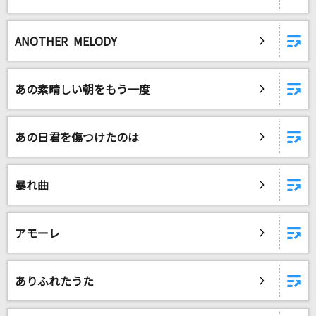
モエチャッカファイア
弌誠
ANOTHER MELODY
[生音]太陽のKomachi Angel
B'z
あの素晴しい朝をもう一度
[生音]君の知らない物語
あの日君を傷つけたのは
supercell
SSW
暴れ曲
コレサワ
もっと見る
アモーレ
DAMの新曲・ランキングなど
カラオケ最新情報をチェック！
ありふれたうた