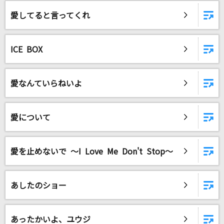
ADAMAS
愛してると言ってくれ
LiSA
いつか離れる日が来ても
ICE BOX
平井堅
かえりみちの色
愛なんていらねいよ
渋谷ハル
桜が丘女子高等学校校歌[Rock Ver.]
愛について
放課後ティータイム
愛を止めないで ～I Love Me Don't Stop～
[生音]箱根八里の半次郎
氷川きよし
あしたのショー
きっと青春が聞こえる(TVサイズ)
μ's
あったかいよ、ユウジ