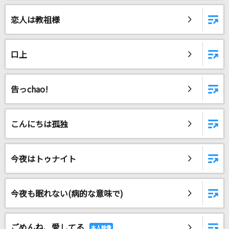
恋人は教祖様
口上
告っchao!
こんにちは孤独
今夜はトゥナイト
今夜も眠れない(病的な意味で)
ごめんね、愛してる