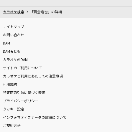
ゴーストアベニュー(ビデオクリップバージョン)
Eve
カラオケ検索
「貴倉竜也」の詳細
[生音]KissHug
サイトマップ
aiko
お問い合わせ
DAM
アンパンマンたいそう
DAM★とも
ドリーミング
カラオケ＠DAM
サイトのご利用について
Vital
カラオケご利用にあたっての注意事項
遠藤正明
利用規約
[生音]すべてはこの夜に
特定商取引法に基づく表示
吉川晃司
プライバシーポリシー
クッキー設定
暁の車
インフォマティブデータの取得について
FictionJunction featuring YUUKA
ご契約方法