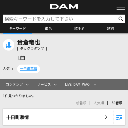
キーワード
曲名
歌手名
歌詞
貴倉竜也
カラオケ検索
[ タカクラタツヤ ]
1曲
カラオケ店舗検索
人気曲
十日町慕情
カラオケリクエスト
コンテンツ
サービス
LIVE DAM WAO!
1件見つかりました。
全国りれき
新着順
人気順
50音順
リアルタイムで歌われている曲の一覧
十日町慕情