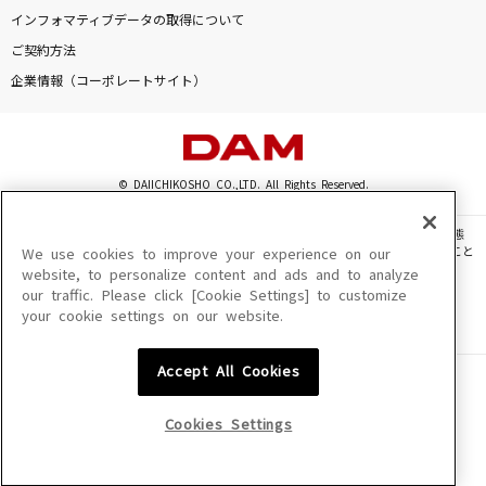
夢見る少女じゃいられない
インフォマティブデータの取得について
相川七瀬
ご契約方法
企業情報（コーポレートサイト）
[生音]初恋
村下孝蔵
[生音]ソングオブザデッド
© DAIICHIKOSHO CO.,LTD. All Rights Reserved.
KANA-BOON
このサイトに掲載されている一切の文章・画像・写真・動画・音声等を、手段や形態
を問わず、著作権法の定める範囲を超えて無断で複製、転載、ファイル化などすること
We use cookies to improve your experience on our
怪獣
を禁じます。
website, to personalize content and ads and to analyze
サカナクション
our traffic. Please click [Cookie Settings] to customize
楽曲及びコンテンツは、機種によりご利用いただけない場合があります。
your cookie settings on our website.
楽曲及びコンテンツの配信日、配信内容が変更になる場合があります。
楽曲によりMYリスト保存ができない場合があります。
もっと見る
Accept All Cookies
JASRAC許諾番号
6602250213Y31015 6602250112Y38026 6602250240Y31015
DAMの新曲・ランキングなど
6602250241Y45122
カラオケ最新情報をチェック！
Cookies Settings
NexTone許諾番号
ID000002945 ID000002947 ID000002937 ID000002938