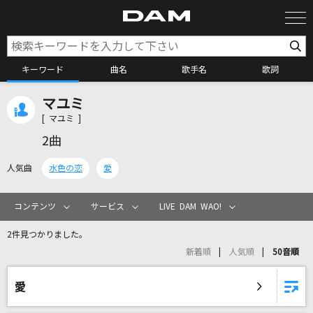
キーワード
曲名
歌手名
歌詞
マユミ
カラオケ検索
[ マユミ ]
2曲
カラオケ店舗検索
人気曲
水色の恋
愛
カラオケリクエスト
コンテンツ
サービス
LIVE DAM WAO!
2件見つかりました。
全国りれき
新着順
人気順
50音順
リアルタイムで歌われている曲の一覧
愛