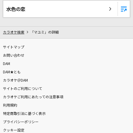
MILABO
水色の恋
ずっと真夜中でいいのに。
ダーリン
カラオケ検索
「マユミ」の詳細
Mrs. GREEN APPLE
iLY
サイトマップ
Number_i
お問い合わせ
DAM
田園
DAM★とも
玉置浩二
カラオケ＠DAM
サイトのご利用について
フレンズ
カラオケご利用にあたっての注意事項
レベッカ
利用規約
特定商取引法に基づく表示
残機
プライバシーポリシー
ずっと真夜中でいいのに。
クッキー設定