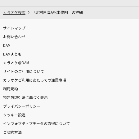
花守の丘
FictionJunction
カラオケ検索
「北村匠海&松本俊明」の詳細
センチメンタル・キス(Acoustic ver.)
サイトマップ
汐れいら
お問い合わせ
DAM
どうにもとまらない
DAM★とも
山本リンダ
カラオケ＠DAM
サイトのご利用について
打上花火
カラオケご利用にあたっての注意事項
DAOKO×米津玄師
利用規約
[良音]モノクロのキス
特定商取引法に基づく表示
シド
プライバシーポリシー
クッキー設定
[生音]RAGE OF DUST
インフォマティブデータの取得について
SPYAIR
ご契約方法