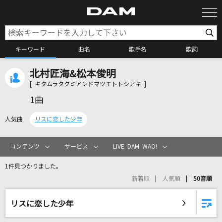
キーワード
曲名
歌手名
歌詞
北村匠海&松本俊明
カラオケ検索
[ キタムラタクミアンドマツモトトシアキ ]
1曲
カラオケ店舗検索
人気曲
リスに恋した少年
カラオケリクエスト
コンテンツ
サービス
LIVE DAM WAO!
1件見つかりました。
全国りれき
新着順
人気順
50音順
リアルタイムで歌われている曲の一覧
リスに恋した少年