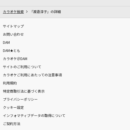
ブリキノダンス
日向電工
カラオケ検索
「渡邉淳子」の詳細
秒針を噛む
サイトマップ
ずっと真夜中でいいのに。
お問い合わせ
DAM
桜が丘女子高等学校校歌[Rock Ver.]
DAM★とも
放課後ティータイム
カラオケ＠DAM
サイトのご利用について
熱異常
カラオケご利用にあたっての注意事項
いよわ feat.足立レイ
利用規約
ブルーアンバー
特定商取引法に基づく表示
back number
プライバシーポリシー
クッキー設定
俺よ届け
インフォマティブデータの取得について
忘れらんねえよ
ご契約方法