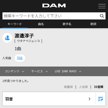
キーワード
曲名
歌手名
歌詞
渡邉淳子
カラオケ検索
[ ワタナベジュンコ ]
1曲
カラオケ店舗検索
人気曲
羽音
カラオケリクエスト
コンテンツ
サービス
LIVE DAM WAO!
1件見つかりました。
全国りれき
新着順
人気順
50音順
リアルタイムで歌われている曲の一覧
羽音